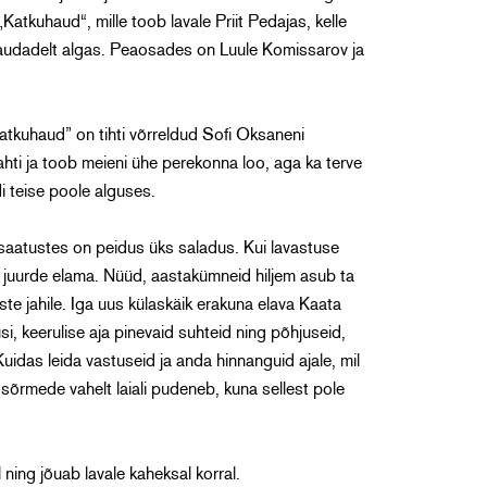
atkuhaud“, mille toob lavale Priit Pedajas, kelle
laudadelt algas. Peaosades on Luule Komissarov ja
atkuhaud” on tihti võrreldud Sofi Oksaneni
ahti ja toob meieni ühe perekonna loo, aga ka terve
di teise poole alguses.
usaatustes on peidus üks saladus. Kui lavastuse
a juurde elama. Nüüd, aastakümneid hiljem asub ta
e jahile. Iga uus külaskäik erakuna elava Kaata
i, keerulise aja pinevaid suhteid ning põhjuseid,
Kuidas leida vastuseid ja anda hinnanguid ajale, mil
sõrmede vahelt laiali pudeneb, kuna sellest pole
ning jõuab lavale kaheksal korral.