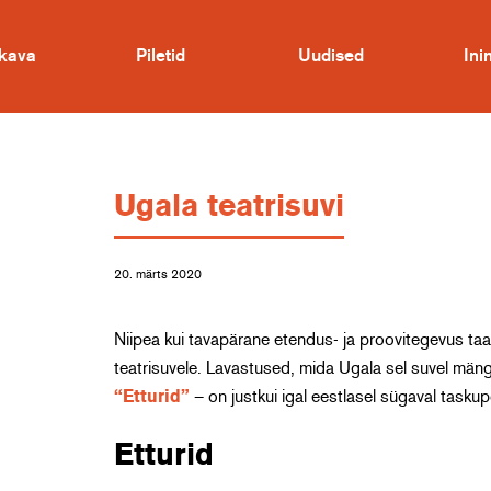
kava
Piletid
Uudised
In
Ugala teatrisuvi
20. märts 2020
Niipea kui tavapärane etendus- ja proovitegevus taa
teatrisuvele. Lavastused, mida Ugala sel suvel män
“Etturid”
– on justkui igal eestlasel sügaval tasku
Etturid