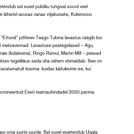
tendub sel suvel publiku tungival soovil veel
e lähistel asuvas vanas viljakuivatis, Kukenoosi
Etturid” põhinev Taago Tubina lavastus räägib loo
il metsavennad. Lavastuse peategelased – Agu,
mäe (külalisena), Ringo Ramul, Martin Mill – peavad
britsev tegelikkus seda üha vähem võimaldab. See on
aratamatult küsima: kuidas käituksime ise, kui
nomineeritud Eesti teatriauhindadel 2020 parima
asi oma juurte juurde. Sel suvel esietendub Ugala