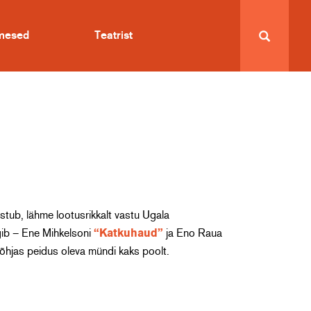
imesed
Teatrist
stub, lähme lootusrikkalt vastu Ugala
gib – Ene Mihkelsoni
“Katkuhaud”
ja Eno Raua
põhjas peidus oleva mündi kaks poolt.