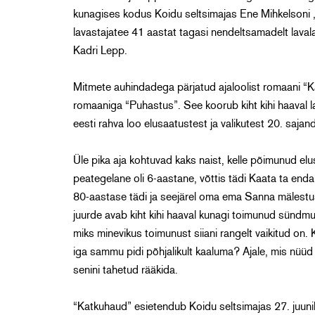
kunagises kodus Koidu seltsimajas Ene Mihkelsoni „K
lavastajatee 41 aastat tagasi nendeltsamadelt lava
Kadri Lepp.
Mitmete auhindadega pärjatud ajaloolist romaani “K
romaaniga “Puhastus”. See koorub kiht kihi haaval l
eesti rahva loo elusaatustest ja valikutest 20. sajan
Üle pika aja kohtuvad kaks naist, kelle põimunud el
peategelane oli 6-aastane, võttis tädi Kaata ta end
80-aastase tädi ja seejärel oma ema Sanna mälestust
juurde avab kiht kihi haaval kunagi toimunud sündmus
miks minevikus toimunust siiani rangelt vaikitud on. 
iga sammu pidi põhjalikult kaaluma? Ajale, mis nüüd 
senini tahetud rääkida.
“Katkuhaud” esietendub Koidu seltsimajas 27. juunil 