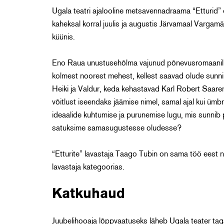
Ugala teatri ajalooline metsavennadraama “Etturid” e
kaheksal korral juulis ja augustis Järvamaal Vargamä
küünis.
Eno Raua unustusehõlma vajunud põnevusromaanil “
kolmest noorest mehest, kellest saavad olude sunn
Heiki ja Valdur, keda kehastavad Karl Robert Saare
võitlust iseendaks jäämise nimel, samal ajal kui üm
ideaalide kuhtumise ja purunemise lugu, mis sunnib p
satuksime samasugustesse oludesse?
“Etturite” lavastaja Taago Tubin on sama töö eest 
lavastaja kategoorias.
Katkuhaud
Juubelihooaja lõppvaatuseks läheb Ugala teater tag