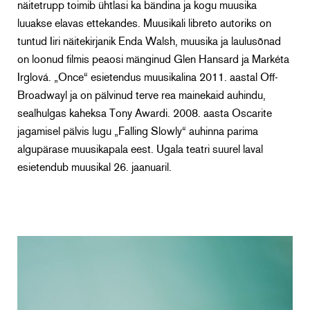
näitetrupp toimib ühtlasi ka bändina ja kogu muusika
luuakse elavas ettekandes. Muusikali libreto autoriks on
tuntud Iiri näitekirjanik Enda Walsh, muusika ja laulusõnad
on loonud filmis peaosi mänginud Glen Hansard ja Markéta
Irglová. „Once“ esietendus muusikalina 2011. aastal Off-
Broadwayl ja on pälvinud terve rea mainekaid auhindu,
sealhulgas kaheksa Tony Awardi. 2008. aasta Oscarite
jagamisel pälvis lugu „Falling Slowly“ auhinna parima
algupärase muusikapala eest. Ugala teatri suurel laval
esietendub muusikal 26. jaanuaril.