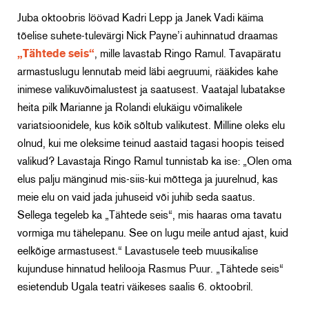
Juba oktoobris löövad Kadri Lepp ja Janek Vadi käima
tõelise suhete-tulevärgi Nick Payne’i auhinnatud draamas
„Tähtede seis“
, mille lavastab Ringo Ramul. Tavapäratu
armastuslugu lennutab meid läbi aegruumi, rääkides kahe
inimese valikuvõimalustest ja saatusest. Vaatajal lubatakse
heita pilk Marianne ja Rolandi elukäigu võimalikele
variatsioonidele, kus kõik sõltub valikutest. Milline oleks elu
olnud, kui me oleksime teinud aastaid tagasi hoopis teised
valikud? Lavastaja Ringo Ramul tunnistab ka ise: „Olen oma
elus palju mänginud mis-siis-kui mõttega ja juurelnud, kas
meie elu on vaid jada juhuseid või juhib seda saatus.
Sellega tegeleb ka „Tähtede seis“, mis haaras oma tavatu
vormiga mu tähelepanu. See on lugu meile antud ajast, kuid
eelkõige armastusest.“ Lavastusele teeb muusikalise
kujunduse hinnatud helilooja Rasmus Puur. „Tähtede seis“
esietendub Ugala teatri väikeses saalis 6. oktoobril.