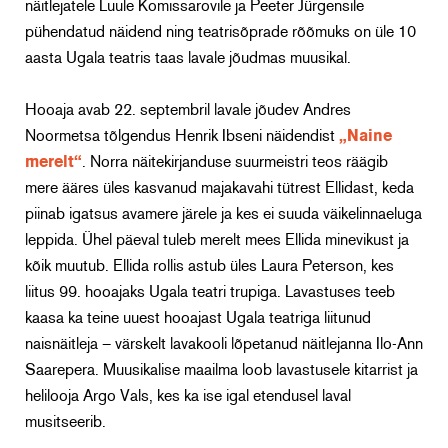
näitlejatele Luule Komissarovile ja Peeter Jürgensile
pühendatud näidend ning teatrisõprade rõõmuks on üle 10
aasta Ugala teatris taas lavale jõudmas muusikal.
Hooaja avab 22. septembril lavale jõudev Andres
Noormetsa tõlgendus Henrik Ibseni näidendist
„Naine
merelt“
. Norra näitekirjanduse suurmeistri teos räägib
mere ääres üles kasvanud majakavahi tütrest Ellidast, keda
piinab igatsus avamere järele ja kes ei suuda väikelinnaeluga
leppida. Ühel päeval tuleb merelt mees Ellida minevikust ja
kõik muutub. Ellida rollis astub üles Laura Peterson, kes
liitus 99. hooajaks Ugala teatri trupiga. Lavastuses teeb
kaasa ka teine uuest hooajast Ugala teatriga liitunud
naisnäitleja – värskelt lavakooli lõpetanud näitlejanna Ilo-Ann
Saarepera. Muusikalise maailma loob lavastusele kitarrist ja
helilooja Argo Vals, kes ka ise igal etendusel laval
musitseerib.