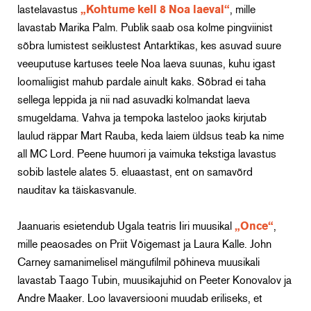
lastelavastus
„Kohtume kell 8 Noa laeval“
, mille
lavastab Marika Palm. Publik saab osa kolme pingviinist
sõbra lumistest seiklustest Antarktikas, kes asuvad suure
veeuputuse kartuses teele Noa laeva suunas, kuhu igast
loomaliigist mahub pardale ainult kaks. Sõbrad ei taha
sellega leppida ja nii nad asuvadki kolmandat laeva
smugeldama. Vahva ja tempoka lasteloo jaoks kirjutab
laulud räppar Mart Rauba, keda laiem üldsus teab ka nime
all MC Lord. Peene huumori ja vaimuka tekstiga lavastus
sobib lastele alates 5. eluaastast, ent on samavõrd
nauditav ka täiskasvanule.
Jaanuaris esietendub Ugala teatris Iiri muusikal
„Once“
,
mille peaosades on Priit Võigemast ja Laura Kalle. John
Carney samanimelisel mängufilmil põhineva muusikali
lavastab Taago Tubin, muusikajuhid on Peeter Konovalov ja
Andre Maaker. Loo lavaversiooni muudab eriliseks, et