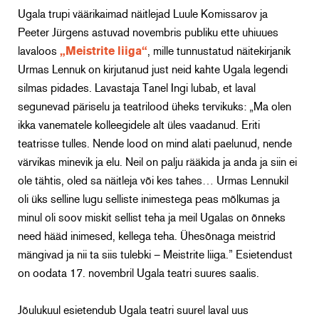
Ugala trupi väärikaimad näitlejad Luule Komissarov ja
Peeter Jürgens astuvad novembris publiku ette uhiuues
lavaloos
„Meistrite liiga“
, mille tunnustatud näitekirjanik
Urmas Lennuk on kirjutanud just neid kahte Ugala legendi
silmas pidades. Lavastaja Tanel Ingi lubab, et laval
segunevad päriselu ja teatrilood üheks tervikuks: „Ma olen
ikka vanematele kolleegidele alt üles vaadanud. Eriti
teatrisse tulles. Nende lood on mind alati paelunud, nende
värvikas minevik ja elu. Neil on palju rääkida ja anda ja siin ei
ole tähtis, oled sa näitleja või kes tahes… Urmas Lennukil
oli üks selline lugu selliste inimestega peas mõlkumas ja
minul oli soov miskit sellist teha ja meil Ugalas on õnneks
need hääd inimesed, kellega teha. Ühesõnaga meistrid
mängivad ja nii ta siis tulebki – Meistrite liiga.” Esietendust
on oodata 17. novembril Ugala teatri suures saalis.
Jõulukuul esietendub Ugala teatri suurel laval uus