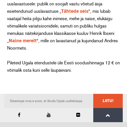
uuslavastusele: publik on soojalt vastu võetud äsja
esietendunud uuslavastuse „
Tähtede seis
“, mis lubab
vaatajal heita pilgu kahe inimese, mehe ja naise, elukäigu
võimalikele variatsioonidele; samuti on publiku hulgas
menukas näitekirjanduse klassikasse kuuluv Henrik Ibseni
„
Naine merelt
“, mille on lavastanud ja kujundanud Andres
Noormets.
Pileteid Ugala etendustele üle Eesti soodushinnaga 12 € on
võimalik osta kuni selle laupäevani.
LIITU!