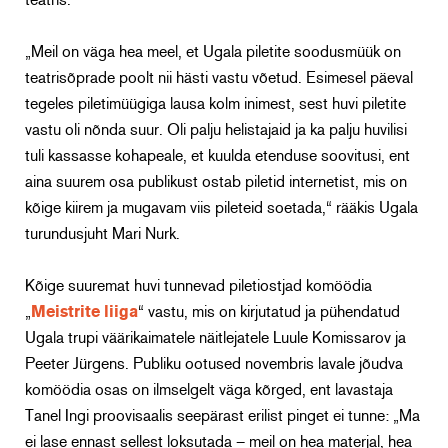
teatris.
„Meil on väga hea meel, et Ugala piletite soodusmüük on
teatrisõprade poolt nii hästi vastu võetud. Esimesel päeval
tegeles piletimüügiga lausa kolm inimest, sest huvi piletite
vastu oli nõnda suur. Oli palju helistajaid ja ka palju huvilisi
tuli kassasse kohapeale, et kuulda etenduse soovitusi, ent
aina suurem osa publikust ostab piletid internetist, mis on
kõige kiirem ja mugavam viis pileteid soetada,“ rääkis Ugala
turundusjuht Mari Nurk.
Kõige suuremat huvi tunnevad piletiostjad komöödia
„
Meistrite liiga
“ vastu, mis on kirjutatud ja pühendatud
Ugala trupi väärikaimatele näitlejatele Luule Komissarov ja
Peeter Jürgens. Publiku ootused novembris lavale jõudva
komöödia osas on ilmselgelt väga kõrged, ent lavastaja
Tanel Ingi proovisaalis seepärast erilist pinget ei tunne: „Ma
ei lase ennast sellest loksutada – meil on hea materjal, hea