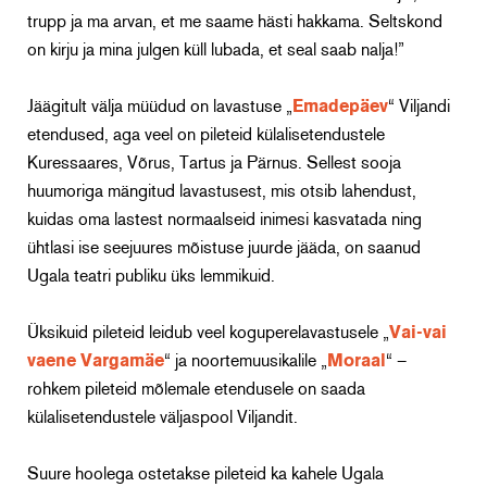
trupp ja ma arvan, et me saame hästi hakkama. Seltskond
on kirju ja mina julgen küll lubada, et seal saab nalja!”
Jäägitult välja müüdud on lavastuse „
Emadepäev
“ Viljandi
etendused, aga veel on pileteid külalisetendustele
Kuressaares, Võrus, Tartus ja Pärnus. Sellest sooja
huumoriga mängitud lavastusest, mis otsib lahendust,
kuidas oma lastest normaalseid inimesi kasvatada ning
ühtlasi ise seejuures mõistuse juurde jääda, on saanud
Ugala teatri publiku üks lemmikuid.
Üksikuid pileteid leidub veel koguperelavastusele „
Vai-vai
vaene Vargamäe
“ ja noortemuusikalile „
Moraal
“ –
rohkem pileteid mõlemale etendusele on saada
külalisetendustele väljaspool Viljandit.
Suure hoolega ostetakse pileteid ka kahele Ugala