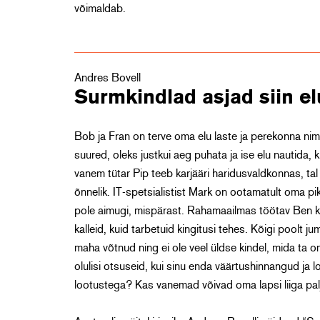
võimaldab.
Andres Bovell
Surmkindlad asjad siin el
Bob ja Fran on terve oma elu laste ja perekonna nim
suured, oleks justkui aeg puhata ja ise elu nautida, 
vanem tütar Pip teeb karjääri haridusvaldkonnas, tal 
õnnelik. IT-spetsialistist Mark on ootamatult oma p
pole aimugi, mispärast. Rahamaailmas töötav Ben ku
kalleid, kuid tarbetuid kingitusi tehes. Kõigi poolt
maha võtnud ning ei ole veel üldse kindel, mida ta 
olulisi otsuseid, kui sinu enda väärtushinnangud ja
lootustega? Kas vanemad võivad oma lapsi liiga pa