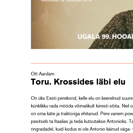
Ott Aardam
Toru. Krossides läbi elu
On üks Eesti perekond, kelle elu on keerelnud suures
künklikku rada mööda võimalikult kiiresti sõita. Neil 
on oma käte ja traktoriga ehitanud. Pere vanem poegk
pesitseb ta Itaalias ja teda kutsutakse Antonioks. Ta
ringradadel, kuid kodus ei ole Antonio käinud väga-