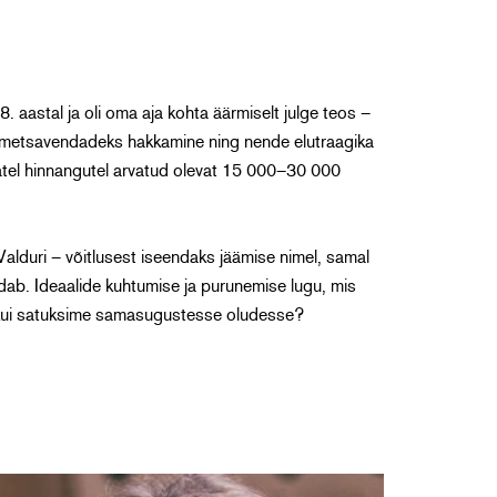
aastal ja oli oma aja kohta äärmiselt julge teos –
metsavendadeks hakkamine ning nende elutraagika
atel hinnangutel arvatud olevat 15 000–30 000
Valduri – võitlusest iseendaks jäämise nimel, samal
dab. Ideaalide kuhtumise ja purunemise lugu, mis
, kui satuksime samasugustesse oludesse?