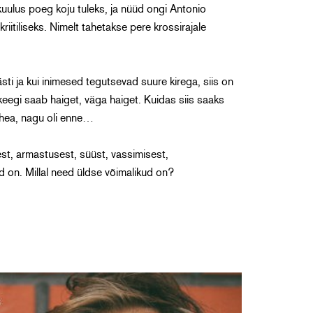
uulus poeg koju tuleks, ja nüüd ongi Antonio
itiliseks. Nimelt tahetakse pere krossirajale
sti ja kui inimesed tegutsevad suure kirega, siis on
 keegi saab haiget, väga haiget. Kuidas siis saaks
a hea, nagu oli enne…
st, armastusest, süüst, vassimisest,
d on. Millal need üldse võimalikud on?