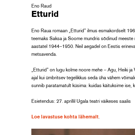
Eno Raud
Etturid
Eno Raua romaan „Etturid” ilmus esmakordselt 1968. 
teemaks Saksa ja Soome mundris sõdinud meeste 
aastatel 1944–1950. Neil aegadel on Eestis erinev
metsavenda.
„Etturid” on lugu kolme noore mehe – Agu, Heiki ja 
ajal kui ümbritsev tegelikkus seda üha vähem võimal
sunnib paratamatult küsima: kuidas käituksime ise
Esietendus: 27. aprillil Ugala teatri väikeses saalis
Loe lavastuse kohta lähemalt
.