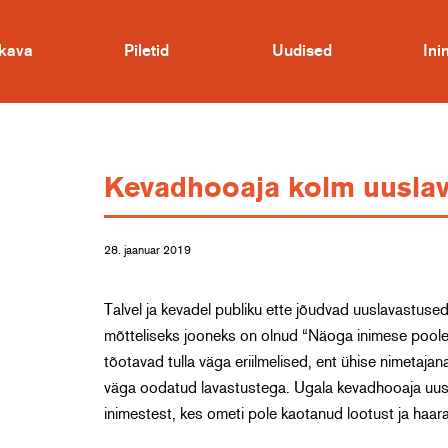
kava
Piletid
Uudised
In
Kevadhooaja kolm uuslav
28. jaanuar 2019
Talvel ja kevadel publiku ette jõudvad uuslavastuse
mõtteliseks jooneks on olnud “Näoga inimese poole
tõotavad tulla väga eriilmelised, ent ühise nimetajana
väga oodatud lavastustega. Ugala kevadhooaja uus
inimestest, kes ometi pole kaotanud lootust ja haa