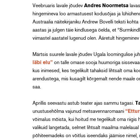
Veebruaris lavale jõudev
Andres Noormetsa
lava
hingemineva loo armastusest kodusõjas ja lühiühen
Austraalia näitekirjaniku Andrew Bovelli teksti koh
aastas ja julgen täie kindlusega öelda, et “Surmkind
viimastel aastatel lugenud olen. Ääretult hingemine
Märtsis suurele lavale jõudev Ugala loomingulise ju
läbi elu”
on talle omase sooja huumoriga sissevaa
kus inimesed, kes tegelikult tahaksid lihtsalt oma k
arendustega, mis kusagilt kõrgemalt nende maale on 
saa.
Aprillis seevastu astub teater ajas sammu tagasi.
T
unustusehõlma vajunud metsavennaromaani
“Ettur
võimalus mõista, kui hoitud me tegelikult oma riigis
valikuid langetada, selmet lihtsalt maailma malelau
põhiteemadeks on võitlus iseendaks jäämise nimel, 