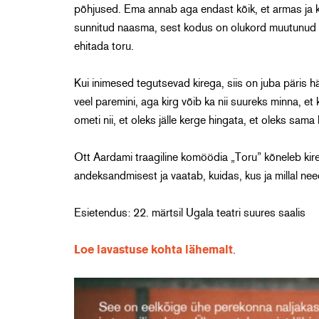
põhjused. Ema annab aga endast kõik, et armas ja k
sunnitud naasma, sest kodus on olukord muutunud kri
ehitada toru.
Kui inimesed tegutsevad kirega, siis on juba päris hä
veel paremini, aga kirg võib ka nii suureks minna, et
ometi nii, et oleks jälle kerge hingata, et oleks sam
Ott Aardami traagiline komöödia „Toru” kõneleb kire
andeksandmisest ja vaatab, kuidas, kus ja millal nee
Esietendus: 22. märtsil Ugala teatri suures saalis
Loe lavastuse kohta lähemalt
.