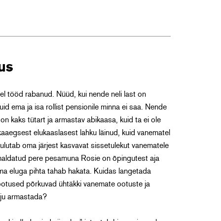
us
el tööd rabanud. Nüüd, kui nende neli last on
kuid ema ja isa rollist pensionile minna ei saa. Nende
on kaks tütart ja armastav abikaasa, kuid ta ei ole
ikaaegsest elukaaslasest lahku läinud, kuid vanematel
lutab oma järjest kasvavat sissetulekut vanematele
 jumaldatud pere pesamuna Rosie on õpingutest aja
oma eluga pihta tahab hakata. Kuidas langetada
 lootused põrkuvad ühtäkki vanemate ootuste ja
lju armastada?