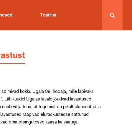
imesed
Teatrist
astust
d sõlmivad kokku Ugala 99. hooaja, mille läbivaks
”. Lähikuudel Ugalas lavale jõudvad lavastused
 saab välja tuua, et tegemist on pikalt planeeritud ja
lavastused räägivad eluraskustesse sattunud
ravad oma otsingutesse kaasa ka vaataja.