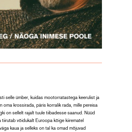
ti selle ümber, kuidas mootorratastega keerulist ja
on oma krossirada, päris korralik rada, mille pereisa
i on sellelt rajalt tuule tiibadesse saanud. Nüüd
 tiirutab võidukalt Euroopa kõige kiirematel
 väga kaua ja selleks on tal ka omad mõjuvad