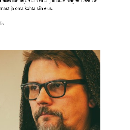
rmkindlad asjad siin elus” jutustab hingemineva loo
nast ja oma kohta siin elus.
lis