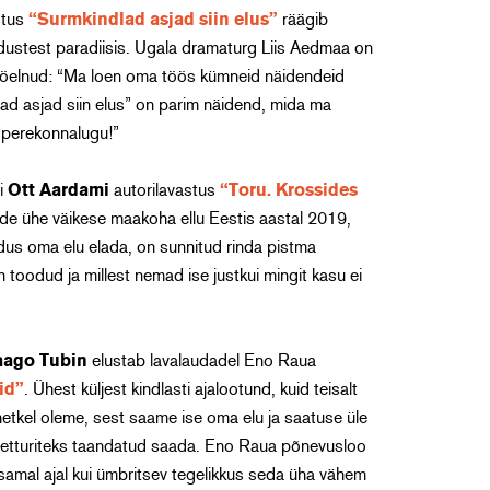
stus
“Surmkindlad asjad siin elus”
räägib
dustest paradiisis. Ugala dramaturg Liis Aedmaa on
ta öelnud: “Ma loen oma töös kümneid näidendeid
lad asjad siin elus” on parim näidend, mida ma
v perekonnalugu!”
hi
Ott Aardami
autorilavastus
“Toru. Krossides
de ühe väikese maakoha ellu Eestis aastal 2019,
odus oma elu elada, on sunnitud rinda pistma
toodud ja millest nemad ise justkui mingit kasu ei
aago Tubin
elustab lavalaudadel Eno Raua
id”
. Ühest küljest kindlasti ajalootund, kuid teisalt
 hetkel oleme, sest saame ise oma elu ja saatuse üle
al etturiteks taandatud saada. Eno Raua põnevusloo
samal ajal kui ümbritsev tegelikkus seda üha vähem