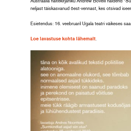
Austraalia näitekirjaniku Andrew Bovelli näidend “Su
neljast täiskasvanud õest-vennast, kes otsivad iseen
Esietendus: 16. veebruaril Ugala teatri väikeses saa
Loe lavastuse kohta lähemalt
.