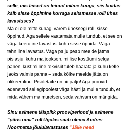
selle, mis teised on teinud mitme kuuga, siis kuidas
käib sisse õppimine korraga seitsmesse rolli ühes
lavastuses?
Ma ei ole mitte kunagi varem ühessegi rolli sisse
õppinud. Aga sellele vaatamata mulle tundub, et see on
väga keeruline lavastus, kuhu sisse õppida. Väga
tehniline lavastus. Väga palju peab meelde jätma
pisiasju: kuhu ma jooksen, millise kostüümi selga
panen, kust milline rekvisiit tuleb haarata ja kuhu kelle
jaoks valmis panna – seda kõike meelde jätta on
ülikeeruline. Pisidetaile on nii palju! Aga proovid
edenevad sellegipoolest väga hästi ja mulle tundub, et
mida vähem ma muretsen, seda vahvam on mängida.
Sinu esimene täispikk prooviperiood ja esimene
“päris oma” roll Ugalas saab olema Andres
Noormetsa jõululavastuses
“Jälle need