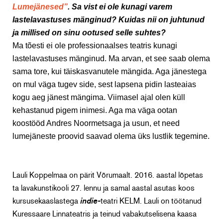
Lumejänesed”
. Sa vist ei ole kunagi varem
lastelavastuses mänginud? Kuidas nii on juhtunud
ja millised on sinu ootused selle suhtes?
Ma tõesti ei ole professionaalses teatris kunagi
lastelavastuses mänginud. Ma arvan, et see saab olema
sama tore, kui täiskasvanutele mängida. Aga jänestega
on mul väga tugev side, sest lapsena pidin lasteaias
kogu aeg jänest mängima. Viimasel ajal olen küll
kehastanud pigem inimesi. Aga ma väga ootan
koostööd Andres Noormetsaga ja usun, et need
lumejäneste proovid saavad olema üks lustlik tegemine.
Lauli Koppelmaa on pärit Võrumaalt. 2016. aastal lõpetas
ta lavakunstikooli 27. lennu ja samal aastal asutas koos
kursusekaaslastega
indie-
teatri KELM. Lauli on töötanud
Kuressaare Linnateatris ja teinud vabakutselisena kaasa