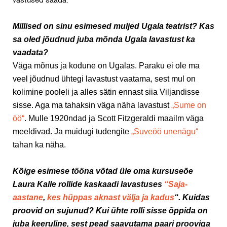
vastused saada.
Millised on sinu esimesed muljed Ugala teatrist? Kas
sa oled jõudnud juba mõnda Ugala lavastust ka
vaadata?
Väga mõnus ja kodune on Ugalas. Paraku ei ole ma
veel jõudnud ühtegi lavastust vaatama, sest mul on
kolimine pooleli ja alles sätin ennast siia Viljandisse
sisse. Aga ma tahaksin väga näha lavastust
„Sume on
öö“
. Mulle 1920ndad ja Scott Fitzgeraldi maailm väga
meeldivad. Ja muidugi tudengite
„Suveöö unenägu“
tahan ka näha.
Kõige esimese tööna võtad üle oma kursuseõe
Laura Kalle rollide kaskaadi lavastuses
“Saja-
aastane
,
kes hüppas aknast välja ja kadus
“. Kuidas
proovid on sujunud? Kui ühte rolli sisse õppida on
juba keeruline, sest pead saavutama paari prooviga