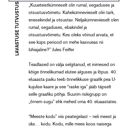
LAVASTUSE TUTVUSTUS
„Kuueteistkümneselt olin rumal, segaduses ja
otsustusvõimetu. Kahekümneviieselt olin tark,
enesekindel ja otsustav. Neljakümneviieselt olen
rumal, segaduses, ebakindel ja
otsustusvõimetu. Kes oleks võinud arvata, et
see küps periood on mehe kasvueas nii
lühiajaline?” Jules Feiffer
Teadlased on välja selgitanud, et inimesed on
kõige õnnelikumad elutee alguses ja lõpus. 40.
eluaasta paiku teeb õnnelikkuse graafik pea U-
kujulise kaare ja see “raske iga” jääb täpselt
selle graafiku põhja. Suurim riskigrupp on
„õrnem sugu” ehk mehed oma 40. eluaastates.
“Meeste kodu” viis peategelast – neli meest ja
üks… kodu. Kodu, mille mees koos naisega