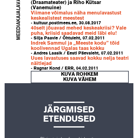
(Draamateater) ja Riho Kütsar
(Vanemuine)
MEEDIAKAJA
Viimane võimalus näha menulavastust
keskealistest meestest
- kultuur.postimees.ee, 30.08.2017
40selt jõuavad mehed keskeakriisi? Vale
puha, kriisid saadavad meid läbi elu!
- Silja Paavle / Õhtuleht, 07.02.2011
Indrek Sammul ja „Meeste kodu” tõid
koolivennad Ugalas taas kokku
- Andres Laasik / Eesti Päevaleht, 07.02.2011
Uues lavastuses saavad kokku nelja teatri
näitlejad
- Ragnar Kond / ERR, 04.02.2011
KUVA ROHKEM
KUVA VÄHEM
JÄRGMISED
ETENDUSED