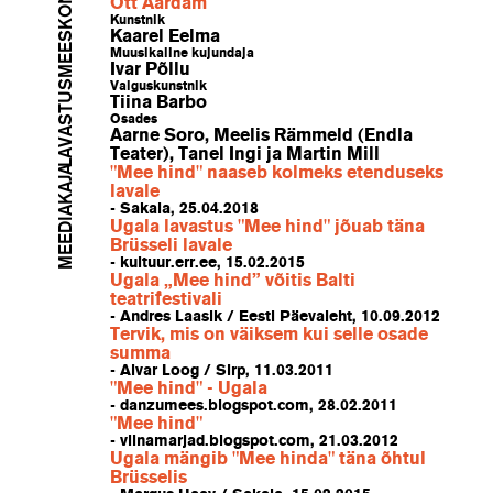
LAVASTUSMEESKOND
Ott Aardam
Kunstnik
Kaarel Eelma
Muusikaline kujundaja
Ivar Põllu
Valguskunstnik
Tiina Barbo
Osades
Aarne Soro, Meelis Rämmeld (Endla
Teater), Tanel Ingi ja Martin Mill
MEEDIAKAJA
"Mee hind" naaseb kolmeks etenduseks
lavale
- Sakala, 25.04.2018
Ugala lavastus "Mee hind" jõuab täna
Brüsseli lavale
- kultuur.err.ee, 15.02.2015
Ugala „Mee hind” võitis Balti
teatrifestivali
- Andres Laasik / Eesti Päevaleht, 10.09.2012
Tervik, mis on väiksem kui selle osade
summa
- Alvar Loog / Sirp, 11.03.2011
"Mee hind" - Ugala
- danzumees.blogspot.com, 28.02.2011
"Mee hind"
- viinamarjad.blogspot.com, 21.03.2012
Ugala mängib "Mee hinda" täna õhtul
Brüsselis