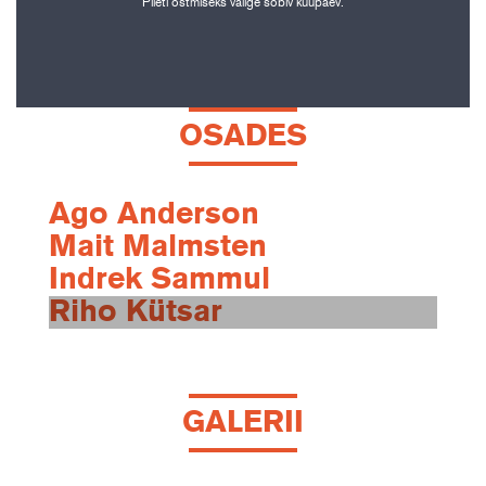
Pileti ostmiseks valige sobiv kuupäev.
OSADES
Ago Anderson
Mait Malmsten
Indrek Sammul
Riho Kütsar
GALERII