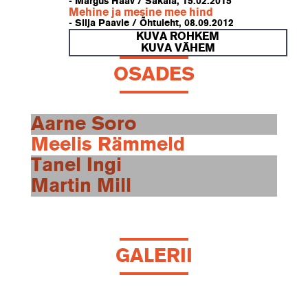
- Margus Haav / Sakala, 15.02.2015
Mehine ja mesine mee hind
- Silja Paavle / Õhtuleht, 08.09.2012
KUVA ROHKEM
KUVA VÄHEM
OSADES
Aarne Soro
Meelis Rämmeld
Tanel Ingi
Martin Mill
GALERII