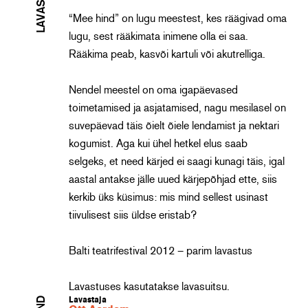
“Mee hind” on lugu meestest, kes räägivad oma
lugu, sest rääkimata inimene olla ei saa.
Rääkima peab, kasvõi kartuli või akutrelliga.
Nendel meestel on oma igapäevased
toimetamised ja asjatamised, nagu mesilasel on
suvepäevad täis õielt õiele lendamist ja nektari
kogumist. Aga kui ühel hetkel elus saab
selgeks, et need kärjed ei saagi kunagi täis, igal
aastal antakse jälle uued kärjepõhjad ette, siis
kerkib üks küsimus: mis mind sellest usinast
tiivulisest siis üldse eristab?
Balti teatrifestival 2012 – parim lavastus
Lavastuses kasutatakse lavasuitsu.
Lavastaja