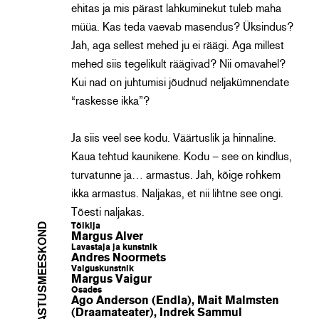
ehitas ja mis pärast lahkuminekut tuleb maha
müüa. Kas teda vaevab masendus? Üksindus?
Jah, aga sellest mehed ju ei räägi. Aga millest
mehed siis tegelikult räägivad? Nii omavahel?
Kui nad on juhtumisi jõudnud neljakümnendate
“raskesse ikka”?
Ja siis veel see kodu. Väärtuslik ja hinnaline.
Kaua tehtud kaunikene. Kodu – see on kindlus,
turvatunne ja… armastus. Jah, kõige rohkem
ikka armastus. Naljakas, et nii lihtne see ongi.
Tõesti naljakas.
LAVASTUSMEESKOND
Tõlkija
Margus Alver
Lavastaja ja kunstnik
Andres Noormets
Valguskunstnik
Margus Vaigur
Osades
Ago Anderson (Endla), Mait Malmsten
(Draamateater), Indrek Sammul