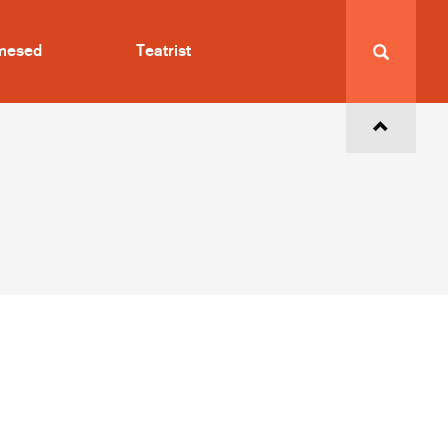
imesed
Teatrist