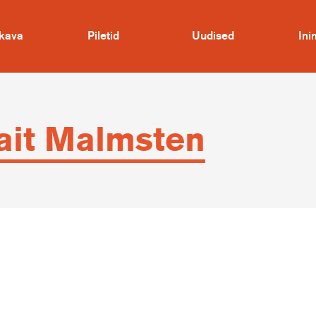
kava
Piletid
Uudised
In
it Malmsten