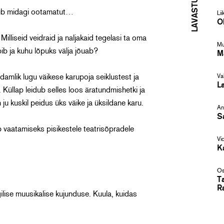
uhtub midagi ootamatut…
Lii
O
illiseid veidraid ja naljakaid tegelasi ta oma
Mu
ib ja kuhu lõpuks välja jõuab?
M
damlik lugu väikese karupoja seiklustest ja
Va
L
 Küllap leidub selles loos äratundmishetki ja
ju kuskil peidus üks väike ja üksildane karu.
An
S
b vaatamiseks pisikestele teatrisõpradele
Vi
K
Os
T
R
ilise muusikalise kujunduse. Kuula, kuidas