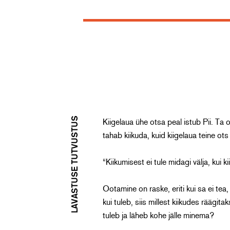
Väike Pii ja
Timo Parvela
LAVASTUSE TUTVUSTUS
Kiigelaua ühe otsa peal istub Pii. Ta 
tahab kiikuda, kuid kiigelaua teine ots 
“Kiikumisest ei tule midagi välja, kui k
Ootamine on raske, eriti kui sa ei tea
kui tuleb, siis millest kiikudes räägita
tuleb ja läheb kohe jälle minema?