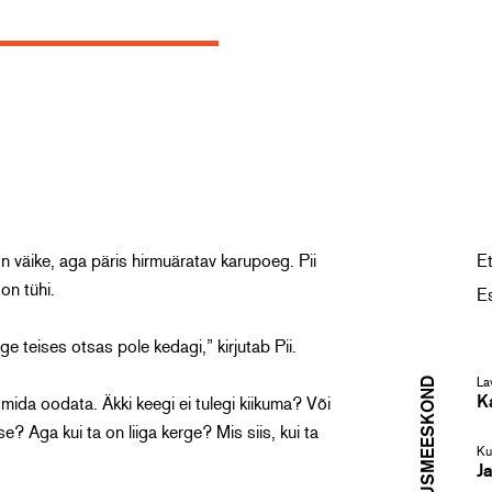
 kiigelaud
on väike, aga päris hirmuäratav karupoeg. Pii
Et
on tühi.
E
iige teises otsas pole kedagi,” kirjutab Pii.
LAVASTUSMEESKOND
La
Ka
, mida oodata. Äkki keegi ei tulegi kiikuma? Või
kse? Aga kui ta on liiga kerge? Mis siis, kui ta
Ku
J