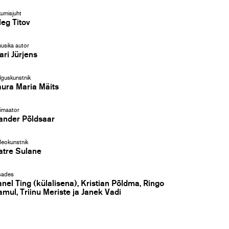
kumisjuht
leg Titov
usika autor
ari Jürjens
lguskunstnik
aura Maria Mäits
imaator
ander Põldsaar
deokunstnik
atre Sulane
ades
anel Ting (külalisena), Kristian Põldma, Ringo
amul, Triinu Meriste ja Janek Vadi