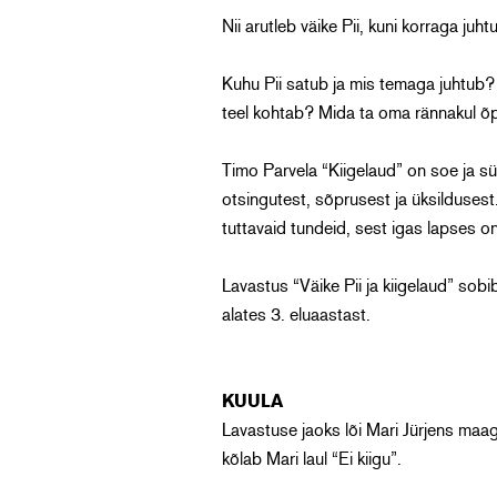
Nii arutleb väike Pii, kuni korraga j
Kuhu Pii satub ja mis temaga juhtub? M
teel kohtab? Mida ta oma rännakul õp
Timo Parvela “Kiigelaud” on soe ja sü
otsingutest, sõprusest ja üksildusest.
tuttavaid tundeid, sest igas lapses on 
Lavastus “Väike Pii ja kiigelaud” sobi
alates 3. eluaastast.
KUULA
Lavastuse jaoks lõi Mari Jürjens maag
kõlab Mari laul “Ei kiigu”.