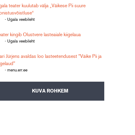
ala teater kuulutab välja „Väikese Pii suure
onistusvõistluse“
- Ugala veebileht
ater kingib Olustvere lasteaiale kiigelaua
- Ugala veebileht
ri Jürjens avaldas loo lasteetendusest "Väike Pii ja
igelaud"
- menu.err.ee
KUVA ROHKEM