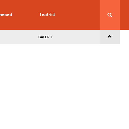
imesed
Teatrist
GALERII