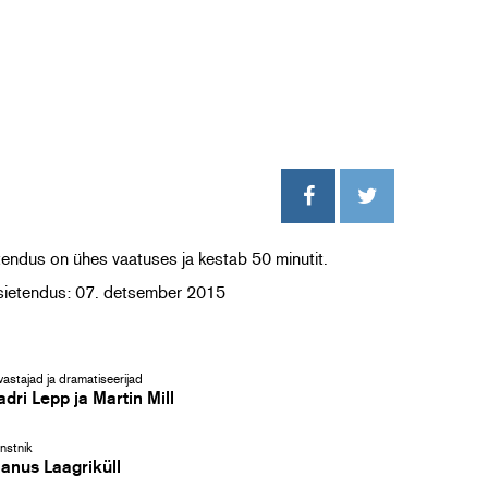
endus on ühes vaatuses ja kestab 50 minutit.
sietendus: 07. detsember 2015
vastajad ja dramatiseerijad
dri Lepp ja Martin Mill
nstnik
aanus Laagriküll