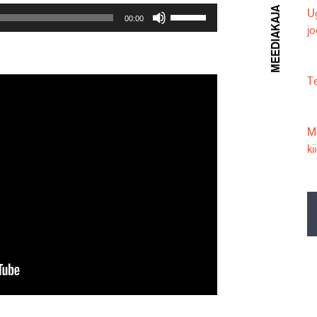
Helitugevuse
MEEDIAKAJA
Ug
00:00
suurendamiseks
jo
või
vähendamiseks
kasuta
Te
nooleklahve
üles/alla.
Ma
ki