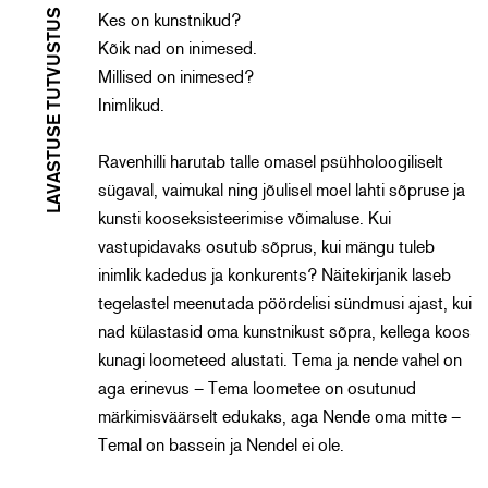
LAVASTUSE TUTVUSTUS
Kes on kunstnikud?
Kõik nad on inimesed.
Millised on inimesed?
Inimlikud.
Ravenhilli harutab talle omasel psühholoogiliselt
sügaval, vaimukal ning jõulisel moel lahti sõpruse ja
kunsti kooseksisteerimise võimaluse. Kui
vastupidavaks osutub sõprus, kui mängu tuleb
inimlik kadedus ja konkurents? Näitekirjanik laseb
tegelastel meenutada pöördelisi sündmusi ajast, kui
nad külastasid oma kunstnikust sõpra, kellega koos
kunagi loometeed alustati. Tema ja nende vahel on
aga erinevus – Tema loometee on osutunud
märkimisväärselt edukaks, aga Nende oma mitte –
Temal on bassein ja Nendel ei ole.