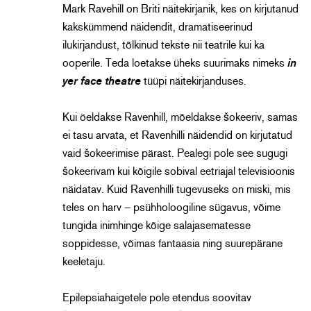
Mark Ravehill on Briti näitekirjanik, kes on kirjutanud
kakskümmend näidendit, dramatiseerinud
ilukirjandust, tõlkinud tekste nii teatrile kui ka
ooperile. Teda loetakse üheks suurimaks nimeks
in
yer face
theatre
tüüpi näitekirjanduses.
Kui öeldakse Ravenhill, mõeldakse šokeeriv, samas
ei tasu arvata, et Ravenhilli näidendid on kirjutatud
vaid šokeerimise pärast. Pealegi pole see sugugi
šokeerivam kui kõigile sobival eetriajal televisioonis
näidatav. Kuid Ravenhilli tugevuseks on miski, mis
teles on harv – psühholoogiline sügavus, võime
tungida inimhinge kõige salajasematesse
soppidesse, võimas fantaasia ning suurepärane
keeletaju.
Epilepsiahaigetele pole etendus soovitav