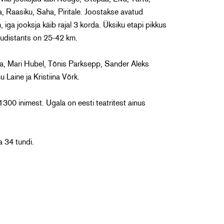
 Raasiku, Saha, Piritale. Joostakse avatud
iga jooksja käib rajal 3 korda. Üksiku etapi pikkus
gudistants on 25-42 km.
ena, Mari Hubel, Tõnis Parksepp, Sander Aleks
 Laine ja Kristiina Võrk.
300 inimest. Ugala on eesti teatritest ainus
a 34 tundi.