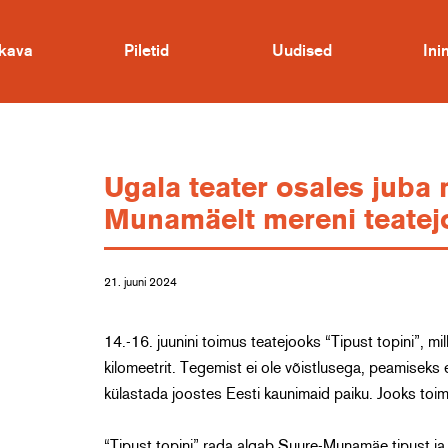
kava
Piletid
Uudised
In
Ugala teater osales juba 
Munamäelt mereni teatejo
21. juuni 2024
14.-16. juunini toimus teatejooks “Tipust topini”, mi
kilomeetrit. Tegemist ei ole võistlusega, peamiseks 
külastada joostes Eesti kaunimaid paiku. Jooks toim
“Tipust topini” rada algab Suure-Munamäe tipust ja 