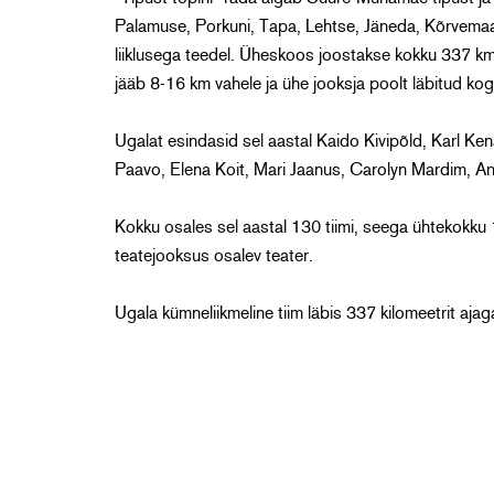
Palamuse, Porkuni, Tapa, Lehtse, Jäneda, Kõrvemaa,
liiklusega teedel. Üheskoos joostakse kokku 337 km, 
jääb 8-16 km vahele ja ühe jooksja poolt läbitud ko
Ugalat esindasid sel aastal Kaido Kivipõld, Karl K
Paavo, Elena Koit, Mari Jaanus, Carolyn Mardim, Anu
Kokku osales sel aastal 130 tiimi, seega ühtekokku 1
teatejooksus osalev teater.
Ugala kümneliikmeline tiim läbis 337 kilomeetrit ajag