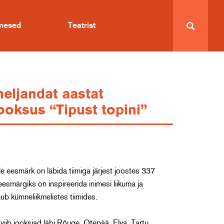
imesed
Teatrist
neljandat aastat
oksus “Tipust topini”
lle eesmärk on läbida tiimiga järjest joostes 337
eesmärgiks on inspireerida inimesi liikuma ja
ub kümneliikmelistes tiimides.
viib jooksjad läbi Rõuge, Otepää, Elva, Tartu,