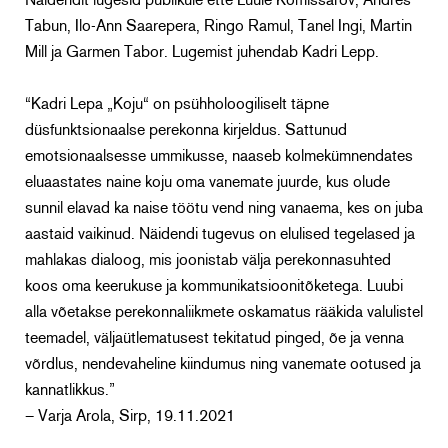
Näidendit lugesid publikule ette Luule Komissarov, Andres
Tabun, Ilo-Ann Saarepera, Ringo Ramul, Tanel Ingi, Martin
Mill ja Garmen Tabor. Lugemist juhendab Kadri Lepp.
“Kadri Lepa „Koju“ on psühholoogiliselt täpne
düsfunktsionaalse perekonna kirjeldus. Sattunud
emotsionaalsesse ummikusse, naaseb kolmekümnendates
eluaastates naine koju oma vanemate juurde, kus olude
sunnil elavad ka naise töötu vend ning vanaema, kes on juba
aastaid vaikinud. Näidendi tugevus on elu­lised tegelased ja
mahlakas dialoog, mis joonistab välja perekonnasuhted
koos oma keerukuse ja kommunikatsiooni­tõketega. Luubi
alla võetakse perekonna­liikmete oskamatus rääkida valulistel
teemadel, väljaütlematusest tekitatud pinged, õe ja venna
võrdlus, nendevaheline kiindumus ning vanemate ootused ja
kannatlikkus.”
– Varja Arola, Sirp, 19.11.2021