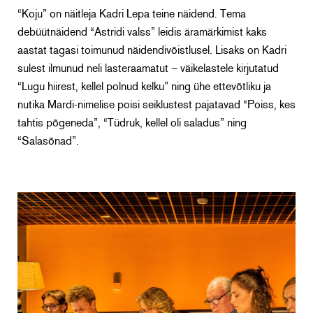
“Koju” on näitleja Kadri Lepa teine näidend. Tema
debüütnäidend “Astridi valss” leidis äramärkimist kaks
aastat tagasi toimunud näidendivõistlusel. Lisaks on Kadri
sulest ilmunud neli lasteraamatut – väikelastele kirjutatud
“Lugu hiirest, kellel polnud kelku” ning ühe ettevõtliku ja
nutika Mardi-nimelise poisi seiklustest pajatavad “Poiss, kes
tahtis põgeneda”, “Tüdruk, kellel oli saladus” ning
“Salasõnad”.