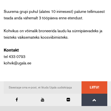
Suurema grupi puhul (alates 10 inimesest) palume tellimusest
teada anda vähemalt 3 tööpäeva enne etendust.
Kohvikus on võimalik broneerida laudu ka sünnipäevadeks ja
teisteks väiksemateks koosviibimisteks.
Kontakt
tel 433 0793
kohvik@ugala.ee
LIITU!