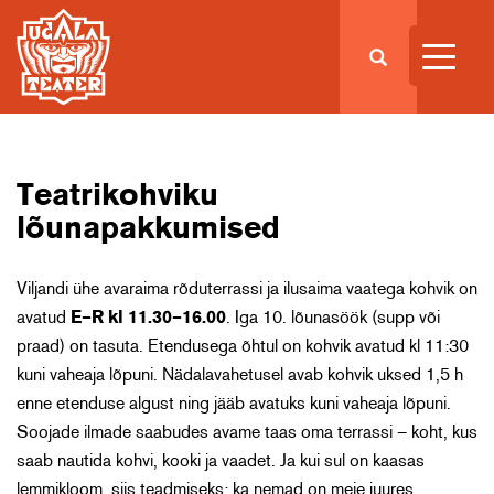
Teatrikohviku
lõunapakkumised
Viljandi ühe avaraima rõduterrassi ja ilusaima vaatega kohvik on
avatud
E–R kl 11.30–16.00
. Iga 10. lõunasöök (supp või
praad) on tasuta. Etendusega õhtul on kohvik avatud kl 11:30
kuni vaheaja lõpuni. Nädalavahetusel avab kohvik uksed 1,5 h
enne etenduse algust ning jääb avatuks kuni vaheaja lõpuni.
Soojade ilmade saabudes avame taas oma terrassi – koht, kus
saab nautida kohvi, kooki ja vaadet. Ja kui sul on kaasas
lemmikloom, siis teadmiseks: ka nemad on meie juures