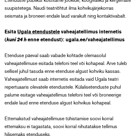
Etenduste publikut kostitame jookide, koogivaliku ja kergemate
suupistetega. Naudi teatriõhtut ilma kohvikujärjekorras
seismata ja broneeri endale laud varakult ning kontaktivabalt.
Esita
Ugala etendustele
vaheajatellimus internetis
(
kuni 24 h
enne etendust):
ugala.ee/vaheajatellimus
Etenduse päeval saab vabade kohtade olemasolul
vaheajatellimuse esitada telefoni teel või kohapeal. Arve tuleb
sellisel juhul tasuda enne etenduse algust kohviku kassas.
Vaheajatellimust saab internetis esitada vaid Ugala teatri
repertuaaris olevatele etendustele. Külalisetenduste puhul
palume esitage vaheajatellimus telefoni teel või broneerige
endale laud enne etenduse algust kohvikus kohapeal.
Ettemakstud vaheajatellimuse tühistamise soovi korral
ettemaksu ei tagastata, soovi korral nihutatakse tellimus
hilisemaks etenduseks.