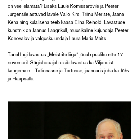
on veel elamata? Lisaks Luule Komissarovile ja Peeter
Jürgensile astuvad lavale Vallo Kirs, Triinu Meriste, Jaana
Kena ning külalisena teeb kaasa Elina Reinold. Lavastuse
kunstnik on Jaanus Laagriküll, muusikaline kujundaja Peeter
Konovalov ja valguskujundaja Laura Maria Mäits.
Tanel Ingi lavastus „Meistrite liiga“ jõuab publiku ette 17.
novembril. Sügishooajal reisib lavastus ka Viljandist
kaugemale – Tallinnasse ja Tartusse, jaanuaris juba ka Jõhvi
ja Haapsallu.