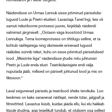
Komissarov ja Peeter Jürgens.
Näidendisse on Urmas Lennuk sisse põiminud päriselulisi
lugusid Luule ja Peetri eludest. Lavastaja Tanel Ingi, kes oli
samuti tekstiloome protsessi juures, kirjeldab näidendi
valmimist järgmiselt: „Ootasin väga koostööd Urmas
Lennukiga. Tema loomeprotsess on tihtilugu selline, et ta
kohtub näitlejatega ning üksteisele erinevaid lugusid
rääkides sünnib tekst, kuhu on sisse põimitud päriselulised
lood. „Meistrite liiga“ näidendisse jõudis mitu juhtumist
Peetri ja Luule enda elust. Teatrikülastajate endi välja
nuputada jääb, millised on päriselt juhtunud lood ja mis on
fiktsioon.“
Laval segunevad päriselu ja teatrilood üheks tervikuks. Loo
keskmes on kaks vananevat näitlejat, nende tütar, jalgpall ja
filmivõtted. Lavastus küsib, kuidas jääda ellu, kui elu hakkab
lõpule jõudma, aga tegelikult tundub, et olulisem osa sellest