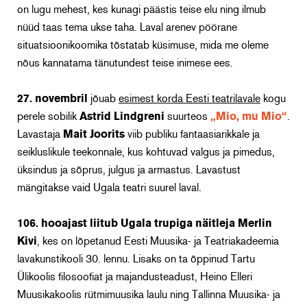
on lugu mehest, kes kunagi päästis teise elu ning ilmub
nüüd taas tema ukse taha. Laval arenev pöörane
situatsioonikoomika tõstatab küsimuse, mida me oleme
nõus kannatama tänutundest teise inimese ees.
27. novembril
jõuab
esimest korda Eesti teatrilavale
kogu
perele sobilik
Astrid Lindgreni
suurteos
„Mio, mu Mio“
.
Lavastaja
Mait Joorits
viib publiku fantaasiarikkale ja
seikluslikule teekonnale, kus kohtuvad valgus ja pimedus,
üksindus ja sõprus, julgus ja armastus.
Lavastust
mängitakse vaid Ugala teatri suurel laval.
106. hooajast liitub Ugala trupiga näitleja Merlin
Kivi
, kes on lõpetanud Eesti Muusika- ja Teatriakadeemia
lavakunstikooli 30. lennu. Lisaks on ta õppinud Tartu
Ülikoolis filosoofiat ja majandusteadust, Heino Elleri
Muusikakoolis rütmimuusika laulu ning Tallinna Muusika- ja