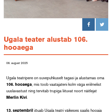
Ugala teater alustab 106.
hooaega
06. august 2025
Ugala teatripere on suvepuhkuselt tagasi ja alustamas oma
106. hooaega
, mis toob vaatajateni kolm väga eriilmelist
uuslavastust ning tervitab trupiga liituvat noort näitlejat
Merlin Kivi
.
13. septembril
jõuab Ugala teatri väikeses saalis hooaja