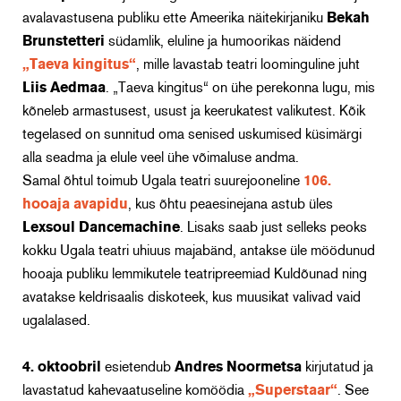
avalavastusena publiku ette Ameerika näitekirjaniku
Bekah
Brunstetteri
südamlik, eluline ja humoorikas näidend
„Taeva kingitus“
, mille lavastab teatri loominguline juht
Liis Aedmaa
. „Taeva kingitus“ on ühe perekonna lugu, mis
kõneleb armastusest, usust ja keerukatest valikutest
. Kõik
tegelased on sunnitud oma senised uskumised küsimärgi
alla seadma ja elule veel ühe võimaluse andma.
Samal õhtul toimub Ugala teatri suurejooneline
106.
hooaja avapidu
, kus õhtu peaesinejana astub üles
Lexsoul Dancemachine
. Lisaks saab just selleks peoks
kokku Ugala teatri uhiuus majabänd, antakse üle möödunud
hooaja publiku lemmikutele teatripreemiad Kuldõunad ning
avatakse keldrisaalis diskoteek, kus muusikat valivad vaid
ugalalased.
4. oktoobril
esietendub
Andres Noormetsa
kirjutatud ja
lavastatud kahevaatuseline komöödia
„Superstaar“
. See