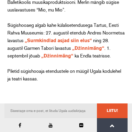
Balletikoolis muusikaproduktsiooni. Merlin mängib sügise
uuslavastuses “Mio, mu Mio”.
Sügishooaeg algab kahe külalisetendusega Tartus, Eesti
Rahva Muuseumis:
27. augustil
etendub Andres Noormetsa
lavastus
„Surmkindlad asjad siin elus“
ning
28.
augustil
Garmen Tabori lavastus
„Džinnimäng“
. 1.
septembril jõuab
„Džinnimäng“
ka Endla teatrisse.
Piletid sügishooaja etendustele on müügil Ugala kodulehel
ja teatri kassas.
LIITU!