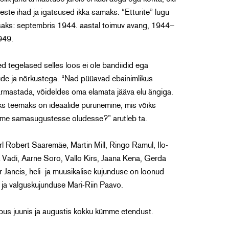
ste ihad ja igatsused ikka samaks. “Etturite” lugu
s osaks: septembris 1944. aastal toimuv avang, 1944–
949.
ed tegelased selles loos ei ole bandiidid ega
ude ja nõrkustega. “Nad püüavad ebainimlikus
armastada, võideldes oma elamata jääva elu ängiga.
ks teemaks on ideaalide purunemine, mis võiks
ksime samasugustesse oludesse?” arutleb ta.
Robert Saaremäe, Martin Mill, Ringo Ramul, Ilo-
 Vadi, Aarne Soro, Vallo Kirs, Jaana Kena, Gerda
 Jancis, heli- ja muusikalise kujunduse on loonud
 ja valguskujunduse Mari-Riin Paavo.
bus juunis ja augustis kokku kümme etendust.