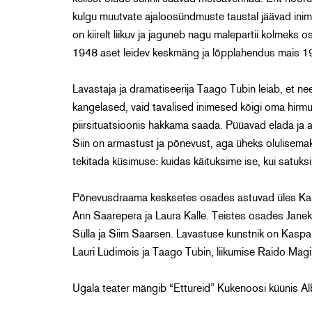
kulgu muutvate ajaloosündmuste taustal jäävad inime
on kiirelt liikuv ja jaguneb nagu malepartii kolmek
1948 aset leidev keskmäng ja lõpplahendus mais 1
Lavastaja ja dramatiseerija Taago Tubin leiab, et ne
kangelased, vaid tavalised inimesed kõigi oma hirm
piirsituatsioonis hakkama saada. Püüavad elada ja 
Siin on armastust ja põnevust, aga üheks olulisema
tekitada küsimuse: kuidas käituksime ise, kui satu
Põnevusdraama kesksetes osades astuvad üles Karl 
Ann Saarepera ja Laura Kalle. Teistes osades Janek
Sülla ja Siim Saarsen. Lavastuse kunstnik on Kaspar
Lauri Lüdimois ja Taago Tubin, liikumise Raido Mägi
Ugala teater mängib “Ettureid” Kukenoosi küünis Al