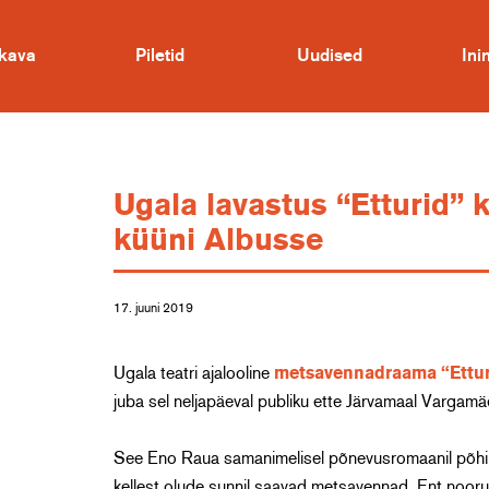
kava
Piletid
Uudised
In
Ugala lavastus “Etturid”
küüni Albusse
17. juuni 2019
Ugala teatri ajalooline
metsavennadraama “Ettur
juba sel neljapäeval publiku ette Järvamaal Vargamä
See Eno Raua samanimelisel põnevusromaanil põhin
kellest olude sunnil saavad metsavennad. Ent noorusl