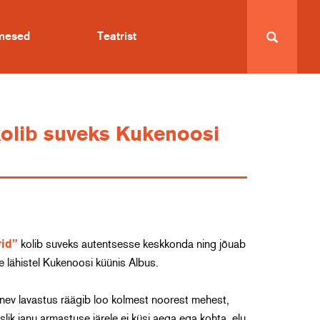
imesed
Teatrist
 kolib suveks Kukenoosi
id”
kolib suveks autentsesse keskkonda ning jõuab
e lähistel Kukenoosi küünis Albus.
ev lavastus räägib loo kolmest noorest mehest,
ik janu armastuse järele ei küsi aega ega kohta, elu