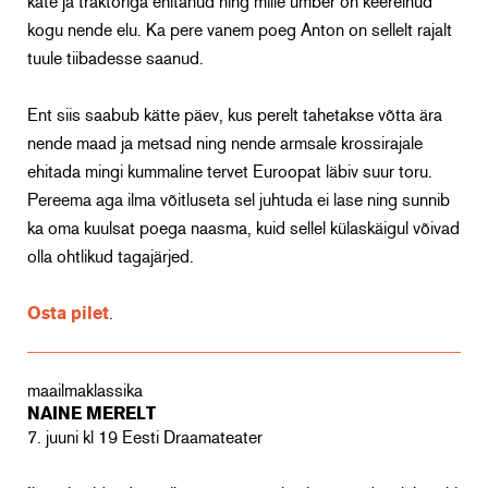
käte ja traktoriga ehitanud ning mille ümber on keerelnud
kogu nende elu. Ka pere vanem poeg Anton on sellelt rajalt
tuule tiibadesse saanud.
Ent siis saabub kätte päev, kus perelt tahetakse võtta ära
nende maad ja metsad ning nende armsale krossirajale
ehitada mingi kummaline tervet Euroopat läbiv suur toru.
Pereema aga ilma võitluseta sel juhtuda ei lase ning sunnib
ka oma kuulsat poega naasma, kuid sellel külaskäigul võivad
olla ohtlikud tagajärjed.
Osta pilet
.
maailmaklassika
NAINE MERELT
7. juuni kl 19 Eesti Draamateater