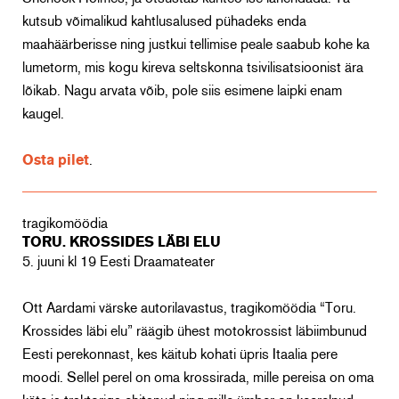
kutsub võimalikud kahtlusalused pühadeks enda
maahäärberisse ning justkui tellimise peale saabub kohe ka
lumetorm, mis kogu kireva seltskonna tsivilisatsioonist ära
lõikab. Nagu arvata võib, pole siis esimene laipki enam
kaugel.
Osta pilet
.
tragikomöödia
TORU. KROSSIDES LÄBI ELU
5. juuni kl 19 Eesti Draamateater
Ott Aardami värske autorilavastus, tragikomöödia “Toru.
Krossides läbi elu” räägib ühest motokrossist läbiimbunud
Eesti perekonnast, kes käitub kohati üpris Itaalia pere
moodi. Sellel perel on oma krossirada, mille pereisa on oma