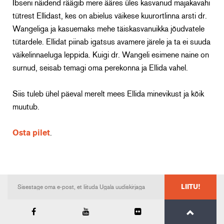
Ibseni näidend räägib mere ääres üles kasvanud majakavahi
tütrest Ellidast, kes on abielus väikese kuurortlinna arsti dr.
Wangeliga ja kasuemaks mehe täiskasvanuikka jõudvatele
tütardele. Ellidat piinab igatsus avamere järele ja ta ei suuda
väikelinnaeluga leppida. Kuigi dr. Wangeli esimene naine on
surnud, seisab temagi oma perekonna ja Ellida vahel.
Siis tuleb ühel päeval merelt mees Ellida minevikust ja kõik
muutub.
Osta pilet
.
LIITU!