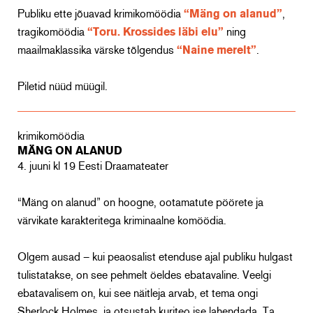
Publiku ette jõuavad krimikomöödia
“Mäng on alanud”
,
tragikomöödia
“Toru. Krossides läbi elu”
ning
maailmaklassika värske tõlgendus
“Naine merelt”
.
Piletid nüüd müügil.
krimikomöödia
MÄNG ON ALANUD
4. juuni kl 19 Eesti Draamateater
“Mäng on alanud” on hoogne, ootamatute pöörete ja
värvikate karakteritega kriminaalne komöödia.
Olgem ausad – kui peaosalist etenduse ajal publiku hulgast
tulistatakse, on see pehmelt öeldes ebatavaline. Veelgi
ebatavalisem on, kui see näitleja arvab, et tema ongi
Sherlock Holmes, ja otsustab kuriteo ise lahendada. Ta