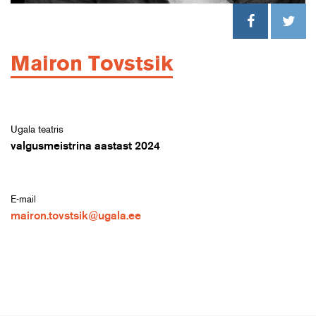
Mairon Tovstsik
Ugala teatris
valgusmeistrina aastast 2024
E-mail
mairon.tovstsik@ugala.ee