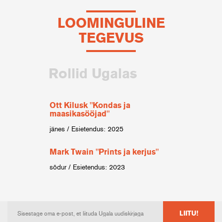
LOOMINGULINE
TEGEVUS
Rollid Ugalas
Ott Kilusk "Kondas ja
maasikasööjad"
jänes / Esietendus: 2025
Mark Twain "Prints ja kerjus"
sõdur / Esietendus: 2023
LIITU!