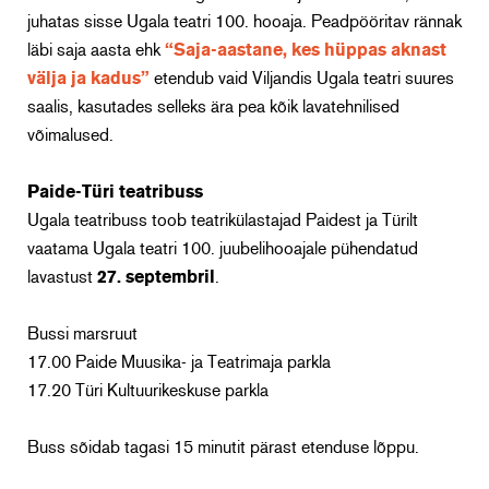
juhatas sisse Ugala teatri 100. hooaja. Peadpööritav rännak
läbi saja aasta ehk
“Saja-aastane, kes hüppas aknast
välja ja kadus”
etendub vaid Viljandis Ugala teatri suures
saalis, kasutades selleks ära pea kõik lavatehnilised
võimalused.
Paide-Türi teatribuss
Ugala teatribuss toob teatrikülastajad Paidest ja Türilt
vaatama Ugala teatri 100. juubelihooajale pühendatud
lavastust
27. septembril
.
Bussi marsruut
17.00 Paide Muusika- ja Teatrimaja parkla
17.20 Türi Kultuurikeskuse parkla
Buss sõidab tagasi 15 minutit pärast etenduse lõppu.