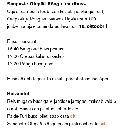
Sangaste-Otepää-Rõngu teatribuss
Ugala teatribuss toob teatrikülastajad Sangastest,
Otepäält ja Rõngust vaatama Ugala teatri 100.
juubelihooajale pühendatud lavastust
18. oktoobril
.
Bussi marsruut
16.40 Sangaste bussipeatus
17.00 Otepää külastuskeskus
17.20 Rõngu bussijaam
Buss sõidab tagasi 15 minutit pärast etenduse lõppu.
Bussipilet
Reis mugava bussiga Viljandisse ja tagasi maksab vaid 6
eurot. Bussis on piiratud kohtade arv.
Paide-Türi bussi pileti saab osta
siit
.
Sangaste-Otepää-Rõngu bussi pileti saab osta
siit
.