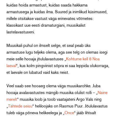
kuidas hoida armastust, kuidas saada hakkama
armastusega ja kuidas ilma. Suured ja inimlikud küsimused,
millele otsitakse vastust väga erinevates võtmetes:
klassikast uue eesti dramaturgiani, muusikalist
lastelavastuseni.
Muusikali puhul on ilmselt selge, et seal peab üks
armastuse lugu teljeks olema, aga see telg on olemas isegi
meie selle hooaja jõululavastuses „
Kohtume kell 8 Noa
laeval
“, kus kolm pingviinist sõpra ei saa leppida olukorraga,
et laevale on lubatud vaid kaks neist.
Veel saab see hooaeg olema väga muusikarohke. Juba
hooaja avalavastustes mängib muusika olulist rolli – „
Naine
merelt
“ muusika loob ja toob vaatajateni Argo Vals ning
„
Tähtede seisu
“ heliloojaks on Rasmus Puur. Jõululavastus
tuleb väga põneva helikeelega ja „
Once
“ jääb lihtsalt