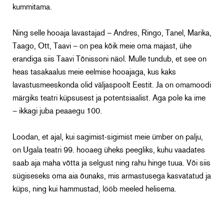
kummitama.
Ning selle hooaja lavastajad – Andres, Ringo, Tanel, Marika,
Taago, Ott, Taavi – on pea kõik meie oma majast, ühe
erandiga siis Taavi Tõnissoni näol. Mulle tundub, et see on
heas tasakaalus meie eelmise hooajaga, kus kaks
lavastusmeeskonda olid väljaspoolt Eestit. Ja on omamoodi
märgiks teatri küpsusest ja potentsiaalist. Aga pole ka ime
– ikkagi juba peaaegu 100.
Loodan, et ajal, kui sagimist-sigimist meie ümber on palju,
on Ugala teatri 99. hooaeg üheks peegliks, kuhu vaadates
saab aja maha võtta ja selgust ning rahu hinge tuua. Või siis
sügiseseks oma aia õunaks, mis armastusega kasvatatud ja
küps, ning kui hammustad, lööb meeled helisema.