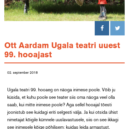
Ott Aardam Ugala teatri uuest
99. hooajast
02. september 2018
Ugala teatri 99. hooaeg on näoga inimese poole. Võib ju
küsida, et kuhu poole see teater siis oma näoga veel olla
saab, kui mitte inimese poole? Aga sellel hooajal tõesti
joonistub see kuidagi eriti selgesti välja. Ja kui otsida ühist
nimetajat kõigile kümnele uuslavastusele, siis on see ikkagi
see inimesele kõige põhilisem: kuidas leida armastust,