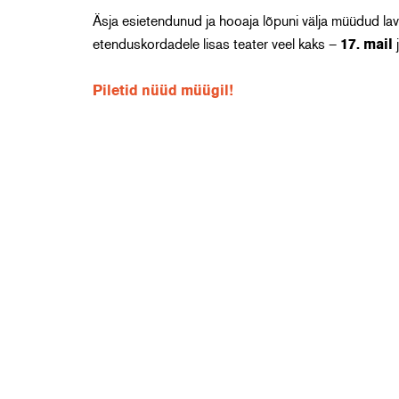
Äsja esietendunud ja hooaja lõpuni välja müüdud lav
etenduskordadele lisas teater veel kaks –
17. mail
Piletid nüüd müügil!