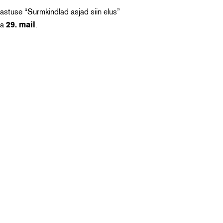
astuse “Surmkindlad asjad siin elus”
ja
29. mail
.