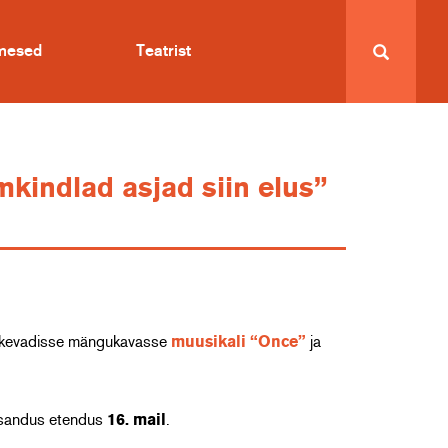
imesed
Teatrist
kindlad asjad siin elus”
ter kevadisse mängukavasse
muusikali “Once”
ja
lisandus etendus
16. mail
.