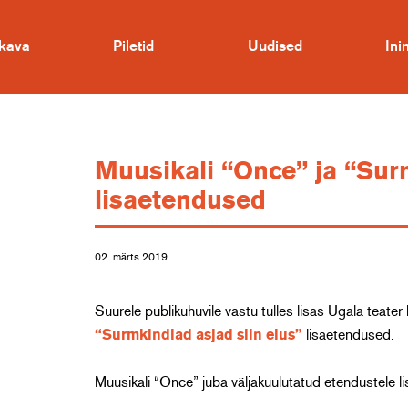
kava
Piletid
Uudised
In
Muusikali “Once” ja “Surm
lisaetendused
02. märts 2019
Suurele publikuhuvile vastu tulles lisas Ugala tea
“Surmkindlad asjad siin elus”
lisaetendused.
Muusikali “Once” juba väljakuulutatud etendustele 