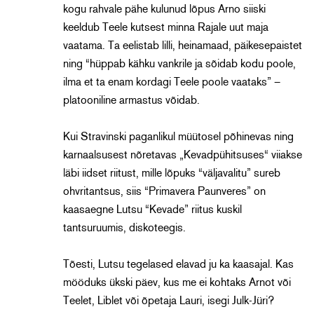
kogu rahvale pähe kulunud lõpus Arno siiski
keeldub Teele kutsest minna Rajale uut maja
vaatama. Ta eelistab lilli, heinamaad, päikesepaistet
ning “hüppab kähku vankrile ja sõidab kodu poole,
ilma et ta enam kordagi Teele poole vaataks” –
platooniline armastus võidab.
Kui Stravinski paganlikul müütosel põhinevas ning
karnaalsusest nõretavas „Kevadpühitsuses“ viiakse
läbi iidset riitust, mille lõpuks “väljavalitu” sureb
ohvritantsus, siis “Primavera Paunveres” on
kaasaegne Lutsu “Kevade” riitus kuskil
tantsuruumis, diskoteegis.
Tõesti, Lutsu tegelased elavad ju ka kaasajal. Kas
mööduks ükski päev, kus me ei kohtaks Arnot või
Teelet, Liblet või õpetaja Lauri, isegi Julk-Jüri?