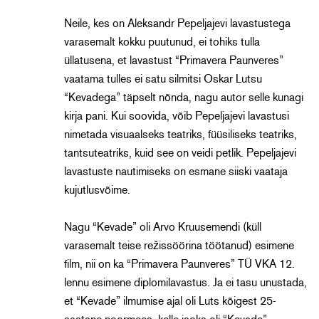
Neile, kes on Aleksandr Pepeljajevi lavastustega
varasemalt kokku puutunud, ei tohiks tulla
üllatusena, et lavastust “Primavera Paunveres”
vaatama tulles ei satu silmitsi Oskar Lutsu
“Kevadega” täpselt nõnda, nagu autor selle kunagi
kirja pani. Kui soovida, võib Pepeljajevi lavastusi
nimetada visuaalseks teatriks, füüsiliseks teatriks,
tantsuteatriks, kuid see on veidi petlik. Pepeljajevi
lavastuste nautimiseks on esmane siiski vaataja
kujutlusvõime.
Nagu “Kevade” oli Arvo Kruusemendi (küll
varasemalt teise režissöörina töötanud) esimene
film, nii on ka “Primavera Paunveres” TÜ VKA 12.
lennu esimene diplomilavastus. Ja ei tasu unustada,
et “Kevade” ilmumise ajal oli Luts kõigest 25-