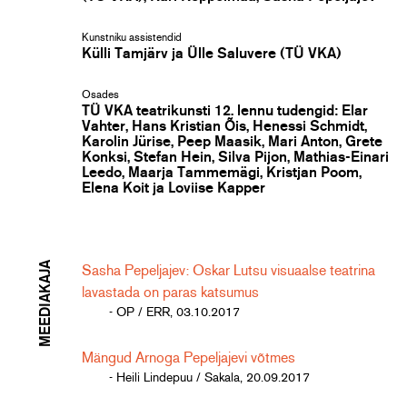
Kunstniku assistendid
Külli Tamjärv ja Ülle Saluvere (TÜ VKA)
Osades
TÜ VKA teatrikunsti 12. lennu tudengid: Elar
Vahter, Hans Kristian Õis, Henessi Schmidt,
Karolin Jürise, Peep Maasik, Mari Anton, Grete
Konksi, Stefan Hein, Silva Pijon, Mathias-Einari
Leedo, Maarja Tammemägi, Kristjan Poom,
Elena Koit ja Loviise Kapper
MEEDIAKAJA
Sasha Pepeljajev: Oskar Lutsu visuaalse teatrina
lavastada on paras katsumus
- OP / ERR, 03.10.2017
Mängud Arnoga Pepeljajevi võtmes
- Heili Lindepuu / Sakala, 20.09.2017