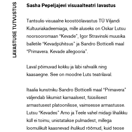
LAVASTUSE TUTVUSTUS
Sasha Pepeljajevi visuaalteatri lavastus
Tantsulis-visuaalne koostöölavastus TÜ Viljandi
Kultuuriakadeemiaga, mille aluseks on Oskar Lutsu
noorsooromaan “Kevade”, Igor Stravinski muusika
balletile “Kevadpühitsus” ja Sandro Botticelli maal
“Primavera. Kevade allegooria”.
Laval põimuvad kokku ja läbi rahvalik ning
kaasaegne. See on moodne Luts teatrilaval.
Itaalia kunstniku Sandro Botticelli maal “Primavera”
väljendab liikumist karnaalsest, füüsilisest
armastusest platoonilisse, vaimsesse armastusse.
Lutsu “Kevades” Arno ja Teele vahel midagi lihalikku
küll ei toimu, unistatakse pulmadest, millega
loomulikult kaasnevad ihulikud rõõmud, kuid teose