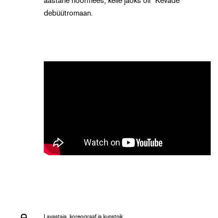
aastane noormees, kelle jaoks oli “Kevade”
debüütromaan.
Lavastaja, koreograaf ja kunstnik