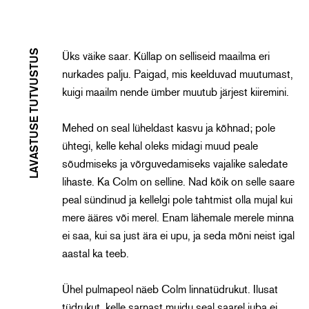
LAVASTUSE TUTVUSTUS
Üks väike saar. Küllap on selliseid maailma eri
nurkades palju. Paigad, mis keelduvad muutumast,
kuigi maailm nende ümber muutub järjest kiiremini.
Mehed on seal lüheldast kasvu ja kõhnad; pole
ühtegi, kelle kehal oleks midagi muud peale
sõudmiseks ja võrguvedamiseks vajalike saledate
lihaste. Ka Colm on selline. Nad kõik on selle saare
peal sündinud ja kellelgi pole tahtmist olla mujal kui
mere ääres või merel. Enam lähemale merele minna
ei saa, kui sa just ära ei upu, ja seda mõni neist igal
aastal ka teeb.
Ühel pulmapeol näeb Colm linnatüdrukut. Ilusat
tüdrukut, kelle sarnast muidu seal saarel juba ei