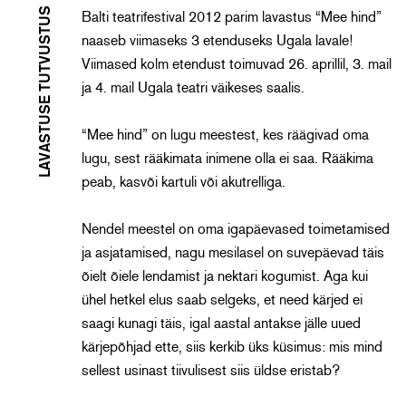
LAVASTUSE TUTVUSTUS
Balti teatrifestival 2012 parim lavastus “Mee hind”
naaseb viimaseks 3 etenduseks Ugala lavale!
Viimased kolm etendust toimuvad 26. aprillil, 3. mail
ja 4. mail Ugala teatri väikeses saalis.
“Mee hind” on lugu meestest, kes räägivad oma
lugu, sest rääkimata inimene olla ei saa. Rääkima
peab, kasvõi kartuli või akutrelliga.
Nendel meestel on oma igapäevased toimetamised
ja asjatamised, nagu mesilasel on suvepäevad täis
õielt õiele lendamist ja nektari kogumist. Aga kui
ühel hetkel elus saab selgeks, et need kärjed ei
saagi kunagi täis, igal aastal antakse jälle uued
kärjepõhjad ette, siis kerkib üks küsimus: mis mind
sellest usinast tiivulisest siis üldse eristab?