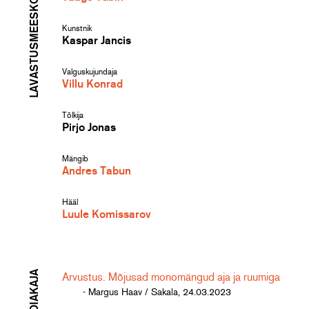
LAVASTUSMEESKOND
Kunstnik
Kaspar Jancis
Valguskujundaja
Villu Konrad
Tõlkija
Pirjo Jonas
Mängib
Andres Tabun
Hääl
Luule Komissarov
MEEDIAKAJA
Arvustus. Mõjusad monomängud aja ja ruumiga
- Margus Haav / Sakala, 24.03.2023