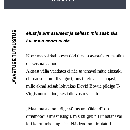
OSTA PILET
LAVASTUSE TUTVUSTUS
elust ja armastusest ja sellest, mis saab siis,
kui meid enam ei ole
Noor mees ärkab keset ööd üles ja avastab, et maailm
on seisma jäänud.
Aknast välja vaadates ei näe ta tänaval mitte ainsatki
elumärki… ainult valgust, mis tuleb vastasmajast,
mille aknal seisab lohvakas David Bowie pildiga T-
särgis noor naine, kes talle vastu vaatab.
„
Maailma ajaloo kõige võimsam näidend“ on
omamoodi armastuslugu, mis kulgeb nii linnatänaval
kui ka ruumis ning ajas.
Näidend on k
irjutatud