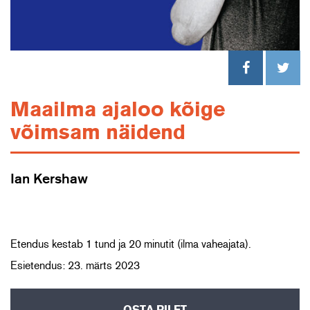
Maailma ajaloo kõige
võimsam näidend
Ian Kershaw
Etendus kestab 1 tund ja 20 minutit (ilma vaheajata).
Esietendus: 23. märts 2023