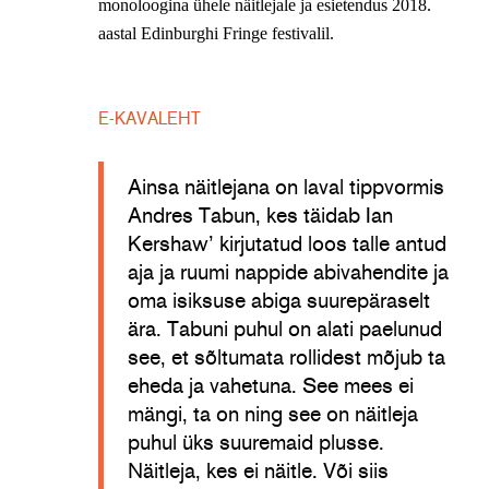
monoloogina ühele näitlejale ja esietendu
s
2018.
aastal Edinburghi Fringe festivalil.
E-KAVALEHT
Ainsa näitlejana on laval tippvormis
Andres Tabun, kes täidab Ian
Kershaw’ kirjutatud loos talle antud
aja ja ruumi nappide abivahendite ja
oma isiksuse abiga suurepäraselt
ära. Tabuni puhul on alati paelunud
see, et sõltumata rollidest mõjub ta
eheda ja vahetuna. See mees ei
mängi, ta on ning see on näitleja
puhul üks suuremaid plusse.
Näitleja, kes ei näitle. Või siis