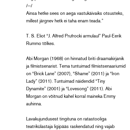
/—/
Ainsa hetke sees on aega vastukäivaiks otsusteks,
millest järgnev hetk ei taha enam teada.”
T. S. Eliot “J. Alfred Prufrocki armulaul” Paul-Eerik
Rummo tõlkes.
Abi Morgan (1968) on hinnatud briti draamakirjanik
ja filmistsenarist. Tema tuntuimad filmistsenaariumid
on “Brick Lane” (2007), “Shame” (2011) ja “Iron
Lady” (2011). Tuntuimad näidendid “Tiny
Dynamite” (2001) ja “Lovesong” (2011). Abi
Morgan on võitnud kahel korral maineka Emmy
auhinna.
Lavakujundusest tingituna on ratastooliga
teatrikülastaja ligipääs raskendatud ning vajab