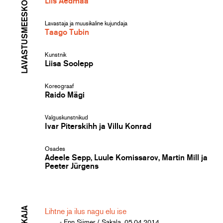
LAVASTUSMEESKOND
Liis Aedmaa
Lavastaja ja muusikaline kujundaja
Taago Tubin
Kunstnik
Liisa Soolepp
Koreograaf
Raido Mägi
Valguskunstnikud
Ivar Piterskihh ja Villu Konrad
Osades
Adeele Sepp, Luule Komissarov, Martin Mill ja
Peeter Jürgens
Lihtne ja ilus nagu elu ise
- Enn Siimer / Sakala, 05.04.2014