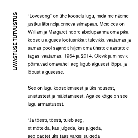
LAVASTUSE TUTVUSTUS
“Lovesong” on ühe kooselu lugu, mida me näeme
justkui läbi nelja erineva silmapaari. Meie ees on
William ja Margaret noore abielupaarina oma pika
kooselu alguses lootusrikkalt tulevikku vaatamas ja
samas pool sajandit hiljem oma ühistele aastatele
tagasi vaatamas. 1964 ja 2014. Olevik ja minevik
põimuvad omavahel, aeg liigub algusest lõppu ja
lõpust algusesse.
See on lugu koosolemisest ja üksindusest,
unistustest ja mäletamisest. Aga eelkõige on see
lugu armastusest.
“Ja tõesti, tõesti, tuleb aeg,
et mõtelda, kas julgeda, kas julgeda,
aeg paotet uks taas vargsi sulgeda