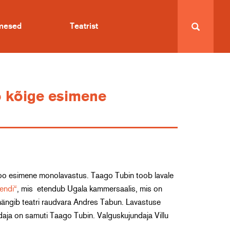
imesed
Teatrist
o kõige esimene
jaloo esimene monolavastus. Taago Tubin toob lavale
endi“
, mis etendub Ugala kammersaalis, mis on
ngib teatri raudvara Andres Tabun. Lavastuse
ndaja on samuti Taago Tubin. Valguskujundaja Villu