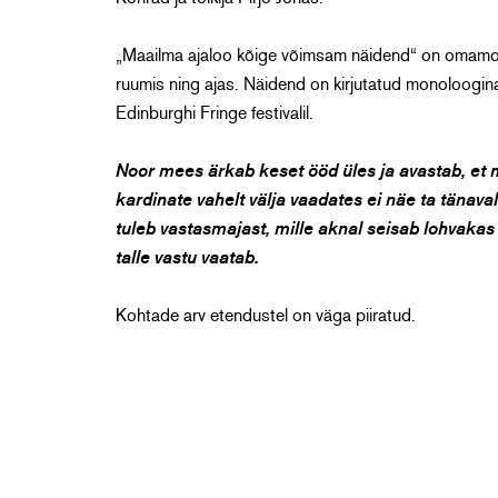
„Maailma ajaloo kõige võimsam näidend“ on omamoodi
ruumis ning ajas. Näidend on kirjutatud monoloogina 
Edinburghi Fringe festivalil.
Noor mees ärkab keset ööd üles ja avastab, e
kardinate vahelt välja vaadates ei näe ta tänava
tuleb vastasmajast, mille aknal seisab lohvakas
talle vastu vaatab.
Kohtade arv etendustel on väga piiratud.