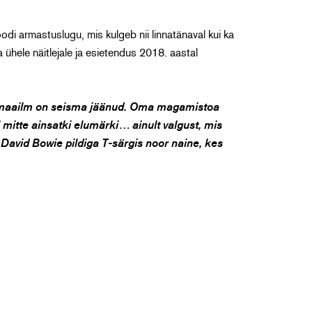
 armastuslugu, mis kulgeb nii linnatänaval kui ka
ühele näitlejale ja esietendus 2018. aastal
t maailm on seisma jäänud. Oma magamistoa
l mitte ainsatki elumärki… ainult valgust, mis
 David Bowie pildiga T-särgis noor naine, kes