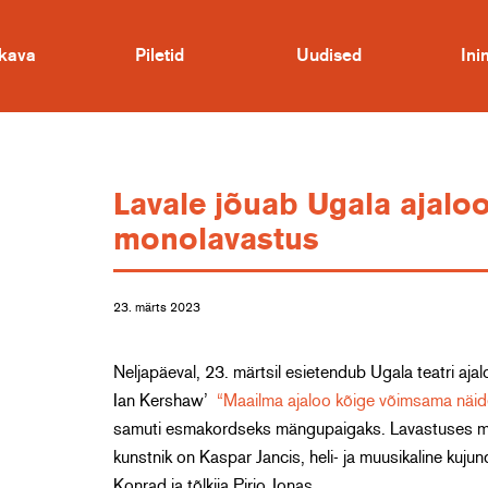
kava
Piletid
Uudised
In
Lavale jõuab Ugala ajalo
monolavastus
23. märts 2023
Neljapäeval, 23. märtsil esietendub Ugala teatri a
Ian Kershaw’
“Maailma ajaloo kõige võimsama näid
samuti esmakordseks mängupaigaks. Lavastuses mä
kunstnik on Kaspar Jancis, heli- ja muusikaline kuju
Konrad ja tõlkija Pirjo Jonas.