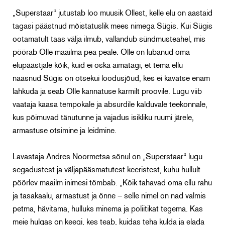
„Superstaar“ jutustab loo muusik Ollest, kelle elu on aastaid
tagasi päästnud mõistatuslik mees nimega Sügis. Kui Sügis
ootamatult taas välja ilmub, vallandub sündmusteahel, mis
pöörab Olle maailma pea peale. Olle on lubanud oma
elupäästjale kõik, kuid ei oska aimatagi, et tema ellu
naasnud Sügis on otsekui loodusjõud, kes ei kavatse enam
lahkuda ja seab Olle kannatuse karmilt proovile. Lugu viib
vaataja kaasa tempokale ja absurdile kalduvale teekonnale,
kus põimuvad tänutunne ja vajadus isikliku ruumi järele,
armastuse otsimine ja leidmine.
Lavastaja Andres Noormetsa sõnul on „Superstaar“ lugu
segadustest ja väljapääsmatutest keeristest, kuhu hullult
pöörlev maailm inimesi tõmbab. „Kõik tahavad oma ellu rahu
ja tasakaalu, armastust ja õnne – selle nimel on nad valmis
petma, hävitama, hulluks minema ja poliitikat tegema. Kas
meie hulgas on keegi, kes teab, kuidas teha kulda ja elada