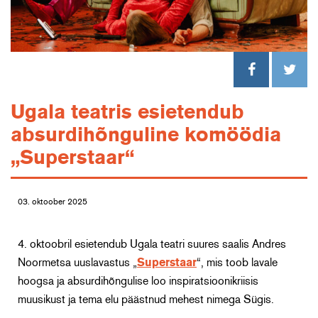
Ugala teatris esietendub
absurdihõnguline komöödia
„Superstaar“
03. oktoober 2025
4. oktoobril esietendub Ugala teatri suures saalis Andres
Noormetsa uuslavastus „
Superstaar
“, mis toob lavale
hoogsa ja absurdihõngulise loo inspiratsioonikriisis
muusikust ja tema elu päästnud mehest nimega Sügis.