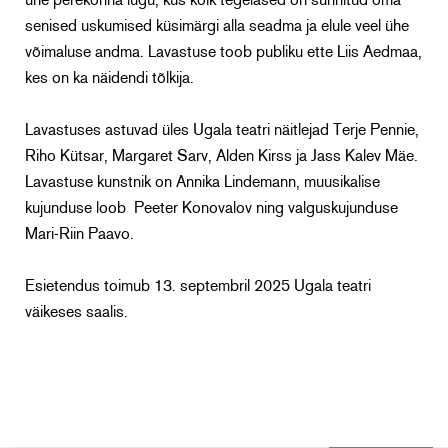
ühe perekonna lugu, kus kõik tegelased on sunnitud oma
senised uskumised küsimärgi alla seadma ja elule veel ühe
võimaluse andma.
Lavastuse toob publiku ette Liis Aedmaa,
kes on ka näidendi tõlkija.
Lavastuses astuvad üles Ugala teatri näitlejad Terje Pennie,
Riho Kütsar, Margaret Sarv, Alden Kirss ja Jass Kalev Mäe.
Lavastuse kunstnik on Annika Lindemann, muusikalise
kujunduse loob Peeter Konovalov ning valguskujunduse
Mari-Riin Paavo.
Esietendus toimub 13. septembril 2025 Ugala teatri
väikeses saalis.