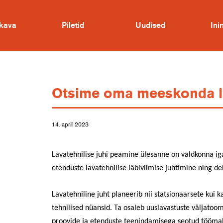
kava
Piletid
Uudised
In
Otsime oma meeskonda lav
14. aprill 2023
Lavatehnilise juhi peamine ülesanne on valdkonna i
etenduste lavatehnilise läbiviimise juhtimine ning d
Lavatehniline juht planeerib nii statsionaarsete kui
tehnilised nüansid. Ta osaleb uuslavastuste väljatoom
proovide ja etenduste teenindamisega seotud töömaht