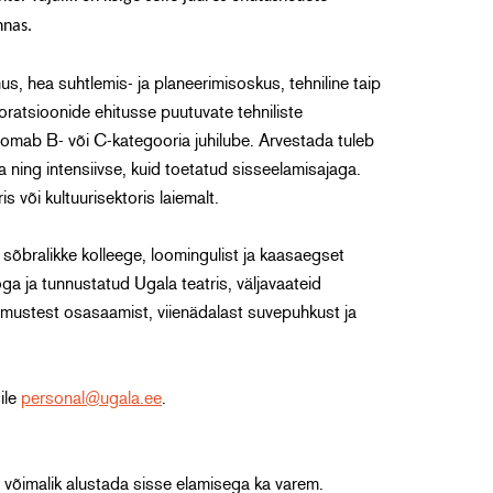
nnas.
s, hea suhtlemis- ja planeerimisoskus, tehniline taip
oratsioonide ehitusse puutuvate tehniliste
a omab B- või C-kategooria juhilube. Arvestada tuleb
 ning intensiivse, kuid toetatud sisseelamisajaga.
 või kultuurisektoris laiemalt.
sõbralikke kolleege, loomingulist ja kaasaegset
ga ja tunnustatud Ugala teatris, väljavaateid
dmustest osasaamist, viienädalast suvepuhkust ja
ile
personal@ugala.ee
.
võimalik alustada sisse elamisega ka varem.