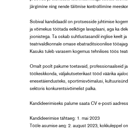
järgimine ning nende täitmise kontrollimine meesko
Sobival kandidaadil on protsesside juhtimise kogemu
ja võimekus töötada eelkõige lavaplaani, aga ka dek
joonistega. Ta oskab suhtlustasandil inglise keelt j
teatrivaldkonnale omase ebatraditsioonilise tööajaga
Kasuks tuleb varasem kogemus tehnilises töös teatris
Omalt poolt pakume toetavaid, professionaalseid ja 
töökeskkonda, väljakutseterikast tööd väärika ajaloo
enesetäiendusteks, sportimisvõimalusi, kultuurisün
sektoris konkurentsivõimelist palka.
Kandideerimiseks palume saata CV e-posti aadress
Kandideerimise tähtaeg: 1. mai 2023
Tööle asumise aeg: 2. august 2023, kokkuleppel on 