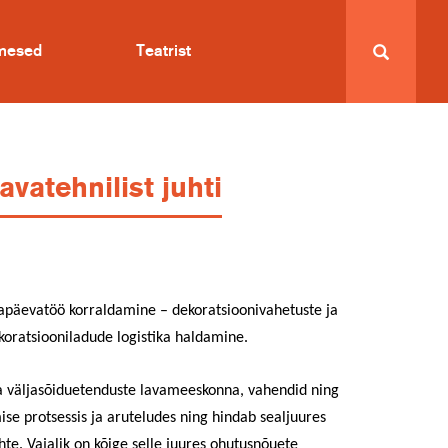
imesed
Teatrist
atehnilist juhti
gapäevatöö korraldamine – dekoratsioonivahetuste ja
ekoratsiooniladude logistika haldamine.
 ka väljasõiduetenduste lavameeskonna, vahendid ning
ise protsessis ja aruteludes ning hindab sealjuures
e. Vajalik on kõige selle juures ohutusnõuete