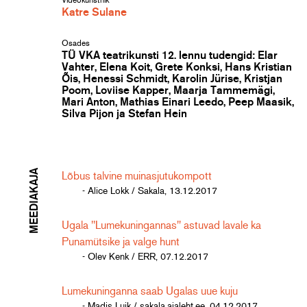
Videokunstnik
Katre Sulane
Osades
TÜ VKA teatrikunsti 12. lennu tudengid: Elar
Vahter, Elena Koit, Grete Konksi, Hans Kristian
Õis, Henessi Schmidt, Karolin Jürise, Kristjan
Poom, Loviise Kapper, Maarja Tammemägi,
Mari Anton, Mathias Einari Leedo, Peep Maasik,
Silva Pijon ja Stefan Hein
MEEDIAKAJA
Lõbus talvine muinasjutukompott
- Alice Lokk / Sakala, 13.12.2017
Ugala "Lumekuningannas" astuvad lavale ka
Punamütsike ja valge hunt
- Olev Kenk / ERR, 07.12.2017
Lumekuninganna saab Ugalas uue kuju
- Madis Luik / sakala.ajaleht.ee, 04.12.2017