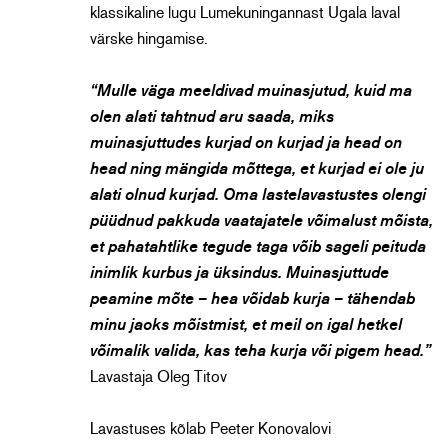
klassikaline lugu Lumekuningannast Ugala laval
värske hingamise.
“Mulle väga meeldivad muinasjutud, kuid ma
olen alati tahtnud aru saada, miks
muinasjuttudes kurjad on kurjad ja head on
head ning mängida mõttega, et kurjad ei ole ju
alati olnud kurjad. Oma lastelavastustes olengi
püüdnud pakkuda vaatajatele võimalust mõista,
et pahatahtlike tegude taga võib sageli peituda
inimlik kurbus ja üksindus. Muinasjuttude
peamine mõte – hea võidab kurja – tähendab
minu jaoks mõistmist, et meil on igal hetkel
võimalik valida, kas teha kurja või pigem head.”
Lavastaja Oleg Titov
Lavastuses kõlab Peeter Konovalovi