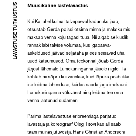
LAVASTUSE TUTVUSTUS
Muusikaline lastelavastus
Kui Kaj ühel külmal talvepäeval kadunuks jääb,
otsustab Gerda poissi otsima minna ja maksku mis
maksab venna koju tagasi tuua. Nii algab seikluslik
rännak läbi talvise võlumaa, kus igapäeva-
askeldused jäävad seljataha ja ees seisavad üha
uued katsumused. Oma teekonnal jõuab Gerda
järjest lähemale Lumekuninganna jäisele riigile. Ta
kohtab nii sõpru kui vaenlasi, kuid lõpuks peab ikka
ise leidma lahenduse, kuidas saada jagu imekauni
Lumekuninganna võluväest ning leidma tee oma
venna jäätunud südameni.
Parima lastelavastuse eripreemiaga pärjatud
lavastaja ja koreograaf Oleg Titovi käe all saab
taani muinasjutuvestja Hans Christian Anderseni