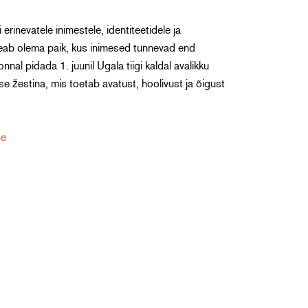
rinevatele inimestele, identiteetidele ja
 peab olema paik, kus inimesed tunnevad end
l pidada 1. juunil Ugala tiigi kaldal avalikku
 žestina, mis toetab avatust, hoolivust ja õigust
Be