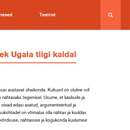
imesed
Teatrist
ek Ugala tiigi kaldal
usi austavat ühiskonda. Kultuuril on oluline roll
te nähtavaks tegemisel. Usume, et käskude ja
 viivad edasi avatud, argumenteeritud ja
isukohtadel on võimalus olla nähtav ja kuuldav.
t võrdsuse, nähtavuse ja kogukonda kuulumise