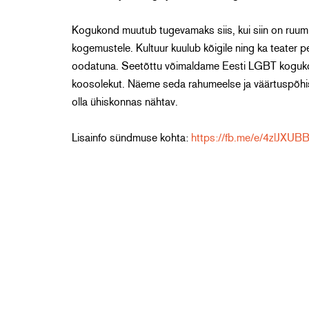
Kogukond muutub tugevamaks siis, kui siin on ruumi e
kogemustele. Kultuur kuulub kõigile ning ka teater
oodatuna. Seetõttu võimaldame Eesti LGBT kogukonna
koosolekut. Näeme seda rahumeelse ja väärtuspõhise
olla ühiskonnas nähtav.
Lisainfo sündmuse kohta:
https://fb.me/e/4zlJXUB