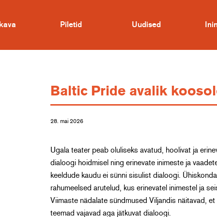
kava
Piletid
Uudised
In
Baltic Pride avalik koosol
28. mai 2026
Ugala teater peab oluliseks avatud, hoolivat ja erinev
dialoogi hoidmisel ning erinevate inimeste ja vaade
keeldude kaudu ei sünni sisulist dialoogi. Ühiskonda
rahumeelsed arutelud, kus erinevatel inimestel ja se
Viimaste nädalate sündmused Viljandis näitavad, e
teemad vajavad aga jätkuvat dialoogi.