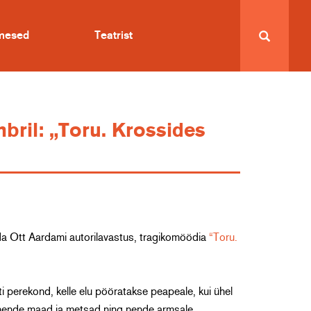
imesed
Teatrist
bril: „Toru. Krossides
rda Ott Aardami autorilavastus, tragikomöödia
“Toru.
perekond, kelle elu pööratakse peapeale, kui ühel
a nende maad ja metsad ning nende armsale