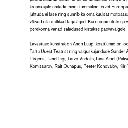
krossirajale ehitada mingi kummaline tervet Euroopat
juhtuda ei lase ning sunnib ka oma kuulsat motoäss
võivad olla ohtlikud tagajärjed. Kui euroametnike ja v
perekonna vanad saladused kistakse päevavalgele.
Lavastuse kunstnik on Andri Luup, kostüümid on loo
Tartu Uuest Teatrist ning valguskujunduse Sander A
Jürgens, Tanel Ingi, Tarvo Vridolin, Liisa Aibel (Rakv
Komissarov, Rait Õunapuu, Peeter Konovalov, Kiir