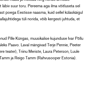
 läbiv suur toru. Pereema aga ilma võitluseta sel
ast poega Eestisse naasma, kuid sellel külaskäigul
allajuhtidega tüli norida, võib kergesti juhtuda, et
nud Pille Küngas, muusikalise kujunduse Ivar Põllu
leks Paavo. Laval mängivad Terje Pennie, Peeter
ere teater), Triinu Meriste, Laura Peterson, Luule
i Tamm ja Reigo Tamm (Rahvusooper Estonia).