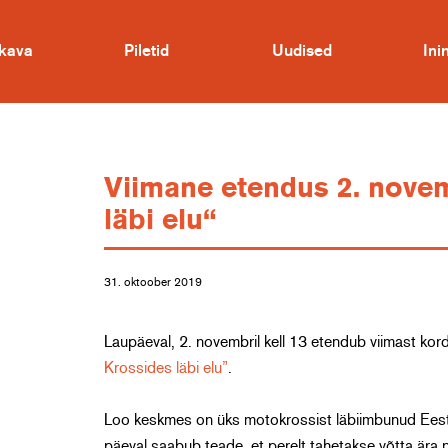
kava
Piletid
Uudised
In
Viimane etendus 2. novem
läbi elu“
31. oktoober 2019
Laupäeval, 2. novembril kell 13 etendub viimast ko
Krossides läbi elu”
.
Loo keskmes on üks motokrossist läbiimbunud Eesti 
päeval saabub teade, et perelt tahetakse võtta är