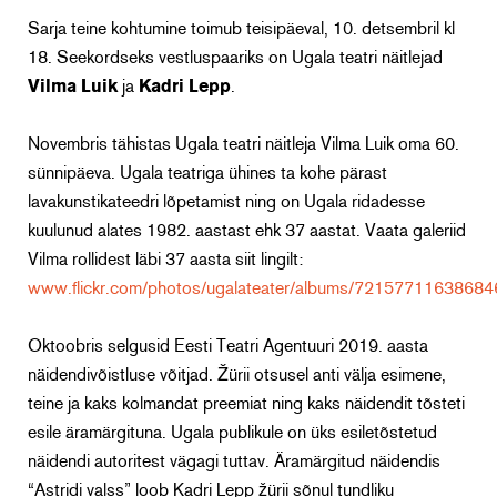
Sarja teine kohtumine toimub teisipäeval, 10. detsembril kl
18. Seekordseks vestluspaariks on Ugala teatri näitlejad
Vilma Luik
ja
Kadri Lepp
.
Novembris tähistas Ugala teatri näitleja Vilma Luik oma 60.
sünnipäeva. Ugala teatriga ühines ta kohe pärast
lavakunstikateedri lõpetamist ning on Ugala ridadesse
kuulunud alates 1982. aastast ehk 37 aastat. Vaata galeriid
Vilma rollidest läbi 37 aasta siit lingilt:
www.flickr.com/photos/ugalateater/albums/7215771163868
Oktoobris selgusid Eesti Teatri Agentuuri 2019. aasta
näidendivõistluse võitjad. Žürii otsusel anti välja esimene,
teine ja kaks kolmandat preemiat ning kaks näidendit tõsteti
esile äramärgituna. Ugala publikule on üks esiletõstetud
näidendi autoritest vägagi tuttav. Äramärgitud näidendis
“Astridi valss” loob Kadri Lepp žürii sõnul tundliku