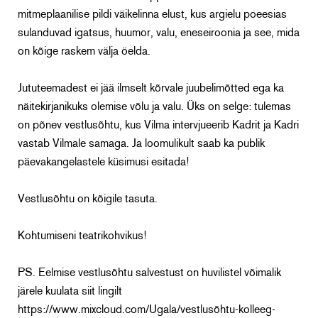
mitmeplaanilise pildi väikelinna elust, kus argielu poeesias
sulanduvad igatsus, huumor, valu, eneseiroonia ja see, mida
on kõige raskem välja öelda.
Jututeemadest ei jää ilmselt kõrvale juubelimõtted ega ka
näitekirjanikuks olemise võlu ja valu. Üks on selge: tulemas
on põnev vestlusõhtu, kus Vilma intervjueerib Kadrit ja Kadri
vastab Vilmale samaga. Ja loomulikult saab ka publik
päevakangelastele küsimusi esitada!
Vestlusõhtu on kõigile tasuta.
Kohtumiseni teatrikohvikus!
PS. Eelmise vestlusõhtu salvestust on huvilistel võimalik
järele kuulata siit lingilt
https://www.mixcloud.com/Ugala/vestlusõhtu-kolleeg-