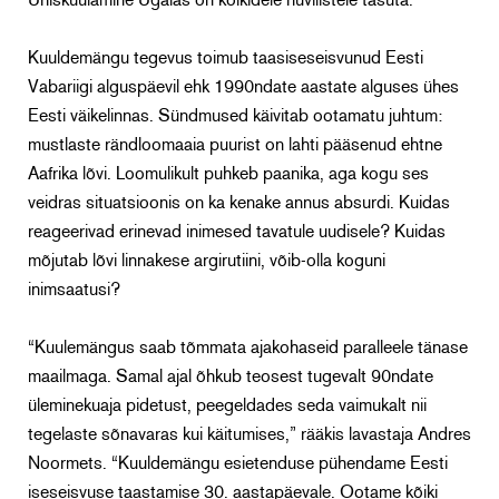
Ühiskuulamine Ugalas on kõikidele huvilistele tasuta.
Kuuldemängu tegevus toimub taasiseseisvunud Eesti
Vabariigi alguspäevil ehk 1990ndate aastate alguses ühes
Eesti väikelinnas. Sündmused käivitab ootamatu juhtum:
mustlaste rändloomaaia puurist on lahti pääsenud ehtne
Aafrika lõvi. Loomulikult puhkeb paanika, aga kogu ses
veidras situatsioonis on ka kenake annus absurdi. Kuidas
reageerivad erinevad inimesed tavatule uudisele? Kuidas
mõjutab lõvi linnakese argirutiini, võib-olla koguni
inimsaatusi?
“Kuulemängus saab tõmmata ajakohaseid paralleele tänase
maailmaga. Samal ajal õhkub teosest tugevalt 90ndate
üleminekuaja pidetust, peegeldades seda vaimukalt nii
tegelaste sõnavaras kui käitumises,” rääkis lavastaja Andres
Noormets. “Kuuldemängu esietenduse pühendame Eesti
iseseisvuse taastamise 30. aastapäevale. Ootame kõiki