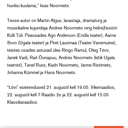
huvilisi kuulama,” lisas Noormets.
Teose autor on Martin Algus, lavastaja, dramaturg ja
muusikaline kujundaja Andres Noormets ning helirežissöör
Külli Tüli. Peaosades Ago Anderson (Endla teater), Aarne
Soro (Ugala teater) ja Piret Laurimaa (Teater Vanemuine);
teistes osades astuvad üles Ringo Ramul, Oleg Titov,
Janek Vadi, Rait Õunapuu, Andres Noormets (kõik Ugala
teatrist), Tanel Russ, Kadri Noormets, Janne Ristimets,
Johanna Kümmel ja Hans Noormets.
“Lõvi” esietendused 21. augustil kell 19.05. Vikerraadios,
22. augustil kell 7 Raadio 2s ja 22. augustil kell 15.05
Klassikaraadios.