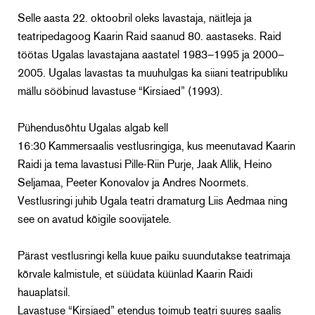
Selle aasta 22. oktoobril oleks lavastaja, näitleja ja
teatripedagoog Kaarin Raid saanud 80. aastaseks. Raid
töötas Ugalas lavastajana aastatel 1983–1995 ja 2000–
2005. Ugalas lavastas ta muuhulgas ka siiani teatripubliku
mällu sööbinud lavastuse “Kirsiaed” (1993).
Pühendusõhtu Ugalas algab kell
16:30
Kammersaalis
vestlusringiga, kus meenutavad Kaarin
Raidi ja tema lavastusi Pille-Riin Purje, Jaak Allik, Heino
Seljamaa, Peeter Konovalov ja Andres Noormets.
Vestlusringi juhib Ugala teatri dramaturg Liis Aedmaa ning
see on avatud kõigile soovijatele.
Pärast vestlusringi kella kuue paiku suundutakse teatrimaja
kõrvale kalmistule, et süüdata küünlad Kaarin Raidi
hauaplatsil.
Lavastuse “Kirsiaed” etendus toimub teatri suures saalis