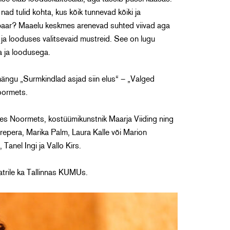
ad tulid kohta, kus kõik tunnevad kõiki ja
labaar? Maaelu keskmes arenevad suhted viivad aga
ja looduses valitsevaid mustreid. See on lugu
a ja loodusega.
emängu „Surmkindlad asjad siin elus“ – „Valged
oormets.
dres Noormets, kostüümikunstnik Maarja Viiding ning
repera, Marika Palm, Laura Kalle või Marion
anel Ingi ja Vallo Kirs.
atrile ka Tallinnas KUMUs.