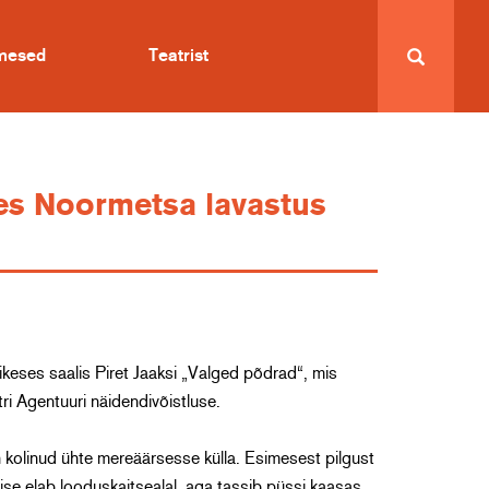
imesed
Teatrist
es Noormetsa lavastus
ikeses saalis Piret Jaaksi „Valged põdrad“, mis
atri Agentuuri näidendivõistluse.
n kolinud ühte mereäärsesse külla. Esimesest pilgust
ise elab looduskaitsealal, aga tassib püssi kaasas.