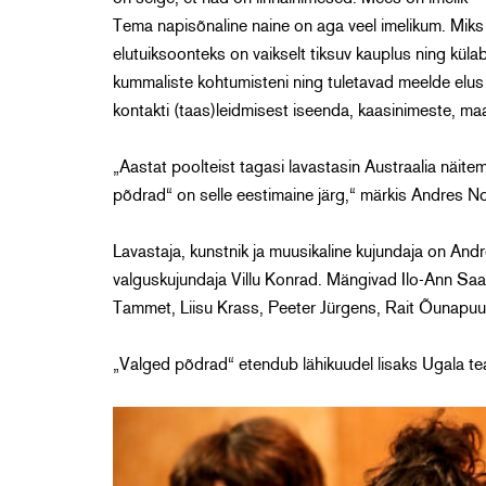
Tema napisõnaline naine on aga veel imelikum. Miks n
elutuiksoonteks on vaikselt tiksuv kauplus ning kü
kummaliste kohtumisteni ning tuletavad meelde elus 
kontakti (taas)leidmisest iseenda, kaasinimeste, ma
„Aastat poolteist tagasi lavastasin Austraalia näit
põdrad“ on selle eestimaine järg,“ märkis Andres N
Lavastaja, kunstnik ja muusikaline kujundaja on An
valguskujundaja Villu Konrad. Mängivad Ilo-Ann Saa
Tammet, Liisu Krass, Peeter Jürgens, Rait Õunapuu, T
„Valged põdrad“ etendub lähikuudel lisaks Ugala te