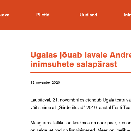
kava
Piletid
Uudised
In
Ugalas jõuab lavale Andr
inimsuhete salapärast
18. november 2020
Laupäeval, 21. novembril esietendub Ugala teatri vä
võitis nime all „Siirderiitujad“ 2019. aastal Eesti Te
Maagilisrealistliku loo keskmes on noor paar, kes o
on selge, et nad on linnainimesed. Mees on imelik – 