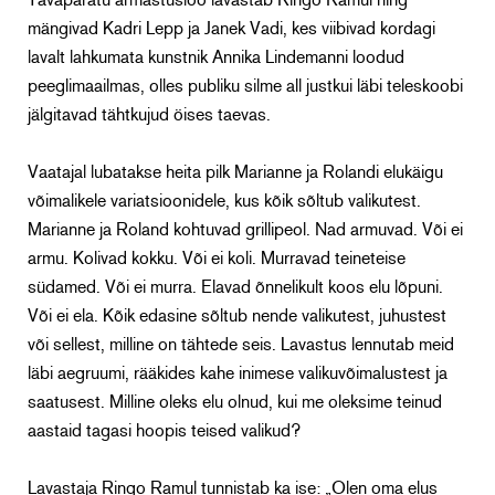
Tavapäratu armastusloo lavastab Ringo Ramul ning
mängivad Kadri Lepp ja Janek Vadi, kes viibivad kordagi
lavalt lahkumata kunstnik Annika Lindemanni loodud
peeglimaailmas, olles publiku silme all justkui läbi teleskoobi
jälgitavad tähtkujud öises taevas.
Vaatajal lubatakse heita pilk Marianne ja Rolandi elukäigu
võimalikele variatsioonidele, kus kõik sõltub valikutest.
Marianne ja Roland kohtuvad grillipeol. Nad armuvad. Või ei
armu. Kolivad kokku. Või ei koli. Murravad teineteise
südamed. Või ei murra. Elavad õnnelikult koos elu lõpuni.
Või ei ela. Kõik edasine sõltub nende valikutest, juhustest
või sellest, milline on tähtede seis. Lavastus lennutab meid
läbi aegruumi, rääkides kahe inimese valikuvõimalustest ja
saatusest. Milline oleks elu olnud, kui me oleksime teinud
aastaid tagasi hoopis teised valikud?
Lavastaja Ringo Ramul tunnistab ka ise: „Olen oma elus