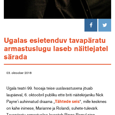
Ugalas esietenduv tavapäratu
armastuslugu laseb näitlejatel
särada
03. oktoober 2018
Ugala teatri 99. hooaja teise uuslavastusena jõuab
laupäeval, 6. oktoobril publiku ette briti näitekirjaniku Nick
Payne’i auhinnatud draama „
Tähtede seis
“, mille keskmes
on kahe inimese, Marianne ja Rolandi, suhete-tulevärk.