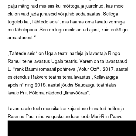
palju mänginud mis-siis-kui mõttega ja juurelnud, kas meie
elu on vaid jada juhuseid või juhib seda saatus. Sellega
tegeleb ka „Tähtede seis“, mis haaras oma tavatu vormiga
mu tähelepanu. See on lugu meile antud ajast, kuid eelkõige
armastusest.“
„Tähtede seis“ on Ugala teatri näitleja ja lavastaja Ringo
Ramuli teine lavastus Ugala teatris. Varem on ta lavastanud
L. Frank Baumi romaanil põhineva „Võlur Ozi“ . 2017. aastal
esietendus Rakvere teatris tema lavastus „Kellavärgiga
apelsin“ ning 2018. aastal jõudis Saueaugu teatritalus
lavale Priit Põldma näidend „Ilmavõõras“.
Lavastusele teeb muusikalise kujunduse hinnatud helilooja
Rasmus Puur ning valguskujunduse loob Mari-Riin Paavo.