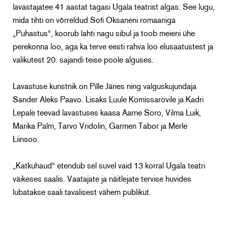
lavastajatee 41 aastat tagasi Ugala teatrist algas. See lugu,
mida tihti on võrreldud Sofi Oksaneni romaaniga
„Puhastus“, koorub lahti nagu sibul ja toob meieni ühe
perekonna loo, aga ka terve eesti rahva loo elusaatustest ja
valikutest 20. sajandi teise poole alguses.
Lavastuse kunstnik on Pille Jänes ning valguskujundaja
Sander Aleks Paavo. Lisaks Luule Komissarovile ja Kadri
Lepale teevad lavastuses kaasa Aarne Soro, Vilma Luik,
Marika Palm, Tarvo Vridolin, Garmen Tabor ja Merle
Liinsoo.
„Katkuhaud“ etendub sel suvel vaid 13 korral Ugala teatri
väikeses saalis. Vaatajate ja näitlejate tervise huvides
lubatakse saali tavalisest vähem publikut.