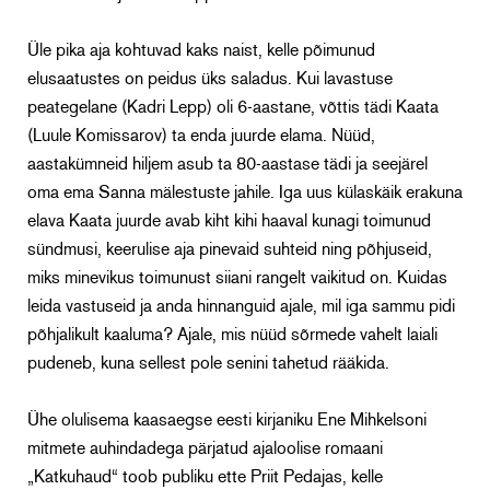
Üle pika aja kohtuvad kaks naist, kelle põimunud
elusaatustes on peidus üks saladus. Kui lavastuse
peategelane (Kadri Lepp) oli 6-aastane, võttis tädi Kaata
(Luule Komissarov) ta enda juurde elama. Nüüd,
aastakümneid hiljem asub ta 80-aastase tädi ja seejärel
oma ema Sanna mälestuste jahile. Iga uus külaskäik erakuna
elava Kaata juurde avab kiht kihi haaval kunagi toimunud
sündmusi, keerulise aja pinevaid suhteid ning põhjuseid,
miks minevikus toimunust siiani rangelt vaikitud on. Kuidas
leida vastuseid ja anda hinnanguid ajale, mil iga sammu pidi
põhjalikult kaaluma? Ajale, mis nüüd sõrmede vahelt laiali
pudeneb, kuna sellest pole senini tahetud rääkida.
Ühe olulisema kaasaegse eesti kirjaniku Ene Mihkelsoni
mitmete auhindadega pärjatud ajaloolise romaani
„Katkuhaud“ toob publiku ette Priit Pedajas, kelle