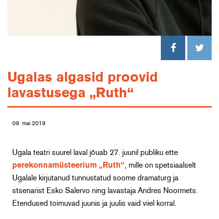
Ugalas algasid proovid
lavastusega „Ruth“
09. mai 2019
Ugala teatri suurel laval jõuab 27. juunil publiku ette
perekonnamüsteerium „Ruth“
, mille on spetsiaalselt
Ugalale kirjutanud tunnustatud soome dramaturg ja
stsenarist Esko Salervo ning lavastaja Andres Noormets.
Etendused toimuvad juunis ja juulis vaid viiel korral.