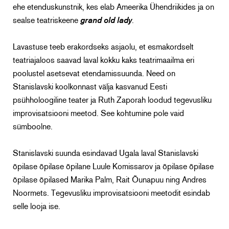
ehe etenduskunstnik, kes elab Ameerika Ühendriikides ja on
sealse teatriskeene
grand old lady
.
Lavastuse teeb erakordseks asjaolu, et esmakordselt
teatriajaloos saavad laval kokku kaks teatrimaailma eri
poolustel asetsevat etendamissuunda. Need on
Stanislavski koolkonnast välja kasvanud Eesti
psühholoogiline teater ja Ruth Zaporah loodud tegevusliku
improvisatsiooni meetod. See kohtumine pole vaid
sümboolne.
Stanislavski suunda esindavad Ugala laval Stanislavski
õpilase õpilase õpilane Luule Komissarov ja õpilase õpilase
õpilase õpilased Marika Palm, Rait Õunapuu ning Andres
Noormets. Tegevusliku improvisatsiooni meetodit esindab
selle looja ise.