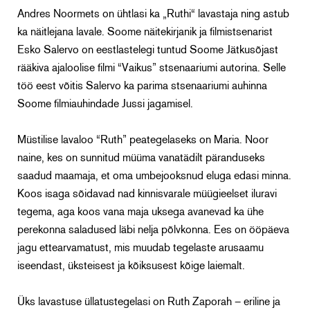
Andres Noormets on ühtlasi ka „Ruthi“ lavastaja ning astub
ka näitlejana lavale. Soome näitekirjanik ja filmistsenarist
Esko Salervo on eestlastelegi tuntud Soome Jätkusõjast
rääkiva ajaloolise filmi “Vaikus” stsenaariumi autorina. Selle
töö eest võitis Salervo ka parima stsenaariumi auhinna
Soome filmiauhindade Jussi jagamisel.
Müstilise lavaloo “Ruth” peategelaseks on Maria. Noor
naine, kes on sunnitud müüma vanatädilt päranduseks
saadud maamaja, et oma umbejooksnud eluga edasi minna.
Koos isaga sõidavad nad kinnisvarale müügieelset iluravi
tegema, aga koos vana maja uksega avanevad ka ühe
perekonna saladused läbi nelja põlvkonna. Ees on ööpäeva
jagu ettearvamatust, mis muudab tegelaste arusaamu
iseendast, üksteisest ja kõiksusest kõige laiemalt.
Üks lavastuse üllatustegelasi on Ruth Zaporah – eriline ja