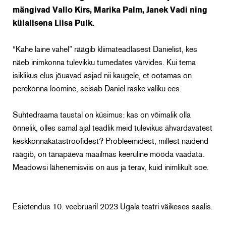
mängivad Vallo Kirs, Marika Palm, Janek Vadi ning
külalisena Liisa Pulk.
“Kahe laine vahel” räägib kliimateadlasest Danielist, kes
näeb inimkonna tulevikku tumedates värvides. Kui tema
isiklikus elus jõuavad asjad nii kaugele, et ootamas on
perekonna loomine, seisab Daniel raske valiku ees.
Suhtedraama taustal on küsimus: kas on võimalik olla
õnnelik, olles samal ajal teadlik meid tulevikus ähvardavatest
keskkonnakatastroofidest? Probleemidest, millest näidend
räägib, on tänapäeva maailmas keeruline mööda vaadata.
Meadowsi lähenemisviis on aus ja terav, kuid inimlikult soe.
Esietendus 10. veebruaril 2023 Ugala teatri väikeses saalis.