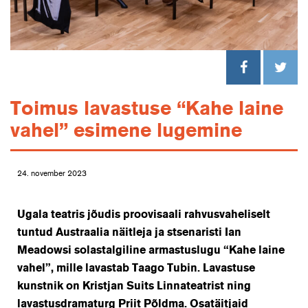
Toimus lavastuse “Kahe laine
vahel” esimene lugemine
24. november 2023
Ugala teatris jõudis proovisaali
rahvusvaheliselt
tuntud Austraalia näitleja ja stsenaristi Ian
Meadows
i solastalgiline armastuslugu “Kahe laine
vahel”, mille lavastab Taago Tubin. Lavastuse
kunstnik on Kristjan Suits Linnateatrist ning
lavastusdramaturg Priit Põldma. Osatäitjaid