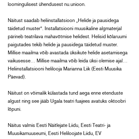
loomingulisest ühendusest nu.unioon.
Näitust saadab heliinstallatsioon „Helide ja pausidega
täidetud muster“. Installatsiooni muusikaline algmaterjal
pärineb teatrilava mahavõtmise helidest. Helisid kõlaruumi
paigutades tekib helide ja pausidega täidetud muster.
Millise maailma võib avastada üksikute helide asetamisega
vaikusesse… Millise maailma võib leida üksi olemise ajal…
Heliinstallatsiooni helilooja Marianna Liik (Eesti Muusika
Päevad).
Näitust on võimalik külastada tund aega enne etenduste
algust ning see jääb Ugala teatri fuajees avatuks oktoobri
lõpuni.
Näitus valmis Eesti Näitlejate Liidu, Eesti Teatri- ja
Muusikamuuseumi, Eesti Heliloojate Liidu, EV