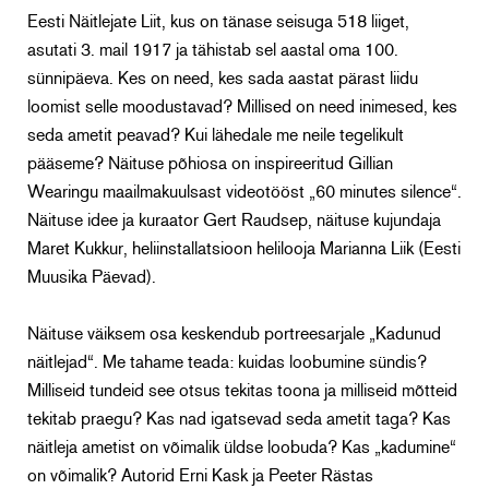
Eesti Näitlejate Liit, kus on tänase seisuga 518 liiget,
asutati 3. mail 1917 ja tähistab sel aastal oma 100.
sünnipäeva. Kes on need, kes sada aastat pärast liidu
loomist selle moodustavad? Millised on need inimesed, kes
seda ametit peavad? Kui lähedale me neile tegelikult
pääseme? Näituse põhiosa on inspireeritud Gillian
Wearingu maailmakuulsast videotööst „60 minutes silence“.
Näituse idee ja kuraator Gert Raudsep, näituse kujundaja
Maret Kukkur, heliinstallatsioon helilooja Marianna Liik (Eesti
Muusika Päevad).
Näituse väiksem osa keskendub portreesarjale „Kadunud
näitlejad“. Me tahame teada: kuidas loobumine sündis?
Milliseid tundeid see otsus tekitas toona ja milliseid mõtteid
tekitab praegu? Kas nad igatsevad seda ametit taga? Kas
näitleja ametist on võimalik üldse loobuda? Kas „kadumine“
on võimalik? Autorid Erni Kask ja Peeter Rästas