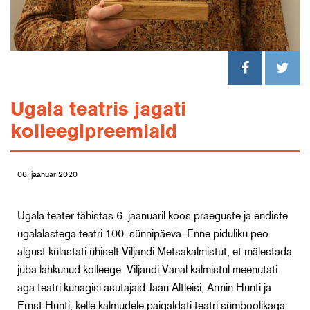
Ugala teatris jagati
kolleegipreemiaid
06. jaanuar 2020
Ugala teater tähistas 6. jaanuaril koos praeguste ja endiste
ugalalastega teatri 100. sünnipäeva. Enne piduliku peo
algust külastati ühiselt Viljandi Metsakalmistut, et mälestada
juba lahkunud kolleege. Viljandi Vanal kalmistul meenutati
aga teatri kunagisi asutajaid Jaan Altleisi, Armin Hunti ja
Ernst Hunti, kelle kalmudele paigaldati teatri sümboolikaga