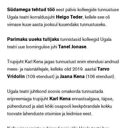
Südamega tehtud töö
eest pälvis kolleegide tunnustuse
Ugala teatri korraldusjuht
Heigo Teder
, kellele see oli
viimase kuue aasta jooksul kuuendaks tunnustuseks.
Parimaks uueks tulijaks
tunnistasid kolleegid Ugala
teatri uue loomingulise juhi
Tanel Jonase
.
Trupijuht Karl Kena jagas tunnustust enim etendusi andnud
mees- ja naisnäitlejale, kelleks olid 2019. aastal
Tarvo
Vridolin
(109 etendust) ja
Jaana Kena
(106 etendust).
Ugala teatri juhtkond soovis omakorda tunnustada
eripreemiaga trupijuht
Karl Kena
ennastsalgava, täpse,
pühendunud ja alati kõiki osapooli keskpõrandale kokku
toovate lahenduste otsimise ja leidmise eest.