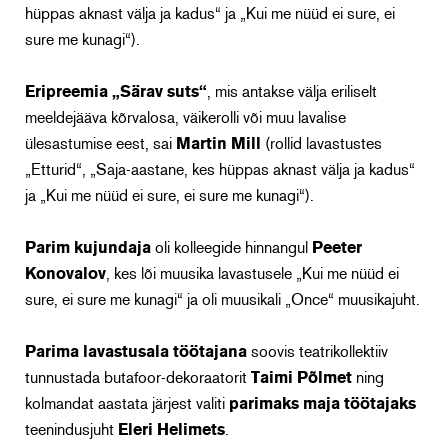
hüppas aknast välja ja kadus“ ja „Kui me nüüd ei sure, ei
sure me kunagi“).
Eripreemia „Särav suts“
, mis antakse välja eriliselt
meeldejääva kõrvalosa, väikerolli või muu lavalise
ülesastumise eest, sai
Martin Mill
(rollid lavastustes
„Etturid“, „Saja-aastane, kes hüppas aknast välja ja kadus“
ja „Kui me nüüd ei sure, ei sure me kunagi“).
Parim kujundaja
oli kolleegide hinnangul
Peeter
Konovalov
, kes lõi muusika lavastusele „Kui me nüüd ei
sure, ei sure me kunagi“ ja oli muusikali „Once“ muusikajuht.
Parima lavastusala töötajana
soovis teatrikollektiiv
tunnustada butafoor-dekoraatorit
Taimi Põlmet
ning
kolmandat aastata järjest valiti
parimaks maja töötajaks
teenindusjuht
Eleri Helimets
.