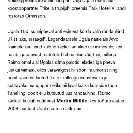
Kolleegipreemiate auhinnad pani välja Ugala teatri hea
koostööpartner Prike ja trupijuhi preemia Park Hotell Viljandi
restoran Ormisson.
Ugala 100. sünnipäeval anti esimest korda välja rändauhind
„Rist läks, ei räägi!“. Legendaarsele Ugala näitlejale Arvo
Raimole kuulunud kuldne käekell antakse üle inimesele, kes
hoiab igapäevast teatritööd tehes elus väärtusi, millega
Raimo omal ajal Ugalas silma paistis: elades iga päeva
justkui viimast, olles varavalgest hilisööni huumorist ning
positiivsusest laetud. Ta oli kolleege innustavaks ja
sütitavaks mängupartneriks nii laval kui ka kulisside taga.
Tanel Ingi poolt ellu kutsutud uus rändauhind, Raimo
käekell, kuulub nüüdsest
Martin Millile
, kes töötab alates
2008. aastast Ugala teatris näitlejana.