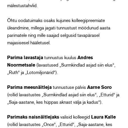
mälestustahvlid.
Õhtu oodatuimaks osaks kujunes kolleegipreemiate
üleandmine, millega jagati tunnustust möödunud aasta
parimatele ning mille saajad selgusid tavapärasel
majasisesel hääletusel.
Parima lavastaja
tunnustus kuulus
Andres
Noormetsale
(lavastused „Surmkindlad asjad siin elus“,
„Ruth“ ja „Lotomiljonärid“).
Parima meesnäitleja
tunnustuse pälvis
Aarne Soro
(rollid lavastustes „Surmkindlad asjad siin elus“, „Etturid“ ja
„Saja-aastane, kes hüppas aknast välja ja kadus“).
Parimaks naisnäitlejaks
valisid kolleegid
Laura Kalle
(rollid lavastustes „Once“, „Etturid“, „Saja-aastane, kes