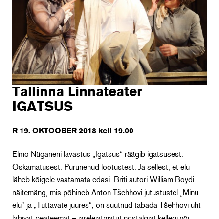
Tallinna Linnateater
IGATSUS
R 19. OKTOOBER 2018 kell 19.00
Elmo Nüganeni lavastus „Igatsus“ räägib igatsusest.
Oskamatusest. Purunenud lootustest. Ja sellest, et elu
läheb kõigele vaatamata edasi. Briti autori William Boydi
näitemäng, mis põhineb Anton Tšehhovi jutustustel „Minu
elu“ ja „Tuttavate juures“, on suutnud tabada Tšehhovi üht
läbivat peateemat – järelejätmatut nostalgiat kellegi või