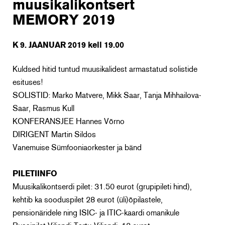
muusikalikontsert
MEMORY 2019
K 9. JAANUAR 2019 kell 19.00
Kuldsed hitid tuntud muusikalidest armastatud solistide
esituses!
SOLISTID: Marko Matvere, Mikk Saar, Tanja Mihhailova-
Saar, Rasmus Kull
KONFERANSJEE Hannes Võrno
DIRIGENT Martin Sildos
Vanemuise Sümfooniaorkester ja bänd
PILETIINFO
Muusikalikontserdi pilet: 31.50 eurot (grupipileti hind),
kehtib ka sooduspilet 28 eurot (üli)õpilastele,
pensionäridele ning ISIC- ja ITIC-kaardi omanikule