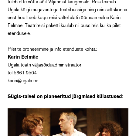
tuleb ette võtta sõit Viljandist kaugemale. Reis toimub
Ugala kõigi mugavustega teatribussiga ning reisiseltskonna
eest hoolitseb kogu reisi vältel alati rõõmsameelne Karin
Eelmäe. Teatrireisi paketti kuulub nii bussireis kui ka pilet
etendusele.
Piletite broneerimine ja info etenduste kohta:
Karin Eelmäe
Ugala teatri väljasõiduadministraator
tel 5661 9504
karin@ugala.ee
Sügis-talvel on planeeritud järgmised külastused: