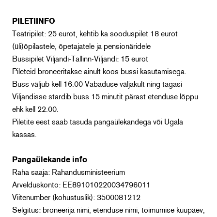
PILETIINFO
Teatripilet: 25 eurot, kehtib ka sooduspilet 18 eurot
(üli)õpilastele, õpetajatele ja pensionäridele
Bussipilet Viljandi-Tallinn-Viljandi: 15 eurot
Pileteid broneeritakse ainult koos bussi kasutamisega.
Buss väljub kell 16.00 Vabaduse väljakult ning tagasi
Viljandisse stardib buss 15 minutit pärast etenduse lõppu
ehk kell 22.00.
Piletite eest saab tasuda pangaülekandega või Ugala
kassas.
Pangaülekande info
Raha saaja: Rahandusministeerium
Arvelduskonto: EE891010220034796011
Viitenumber (kohustuslik): 3500081212
Selgitus: broneerija nimi, etenduse nimi, toimumise kuupäev,