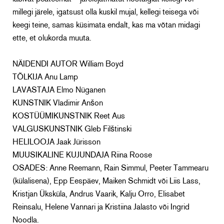
millegi järele, igatsust olla kuskil mujal, kellegi teisega või
keegi teine, samas küsimata endalt, kas ma võtan midagi
ette, et olukorda muuta.
NÄIDENDI AUTOR William Boyd
TÕLKIJA Anu Lamp
LAVASTAJA Elmo Nüganen
KUNSTNIK Vladimir Anšon
KOSTÜÜMIKUNSTNIK Reet Aus
VALGUSKUNSTNIK Gleb Filštinski
HELILOOJA Jaak Jürisson
MUUSIKALINE KUJUNDAJA Riina Roose
OSADES: Anne Reemann, Rain Simmul, Peeter Tammearu
(külalisena), Epp Eespäev, Maiken Schmidt või Liis Lass,
Kristjan Üksküla, Andrus Vaarik, Kalju Orro, Elisabet
Reinsalu, Helene Vannari ja Kristiina Jalasto või Ingrid
Noodla.