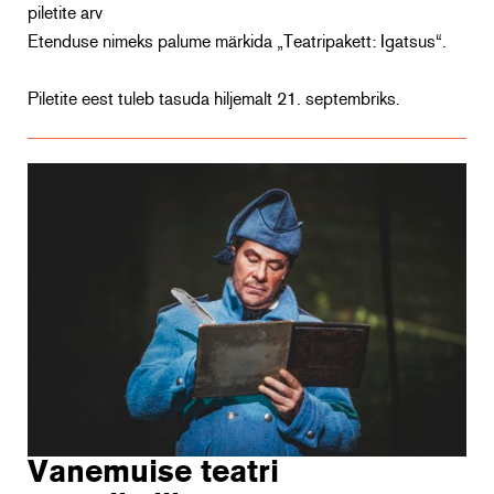
piletite arv
Etenduse nimeks palume märkida „Teatripakett: Igatsus“.
Piletite eest tuleb tasuda hiljemalt 21. septembriks.
Vanemuise teatri