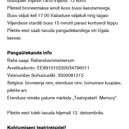
Bussipilet Viljandi-Tartu-Viljandi: 12 eurot
Pileteid broneeritakse ainult koos bussi kasutamisega.
Buss väljub kell 17.00 Vabaduse väljakult ning tagasi
Viljandisse stardib buss 15 minutit pärast kontserdi lõppu.
Piletite eest saab tasuda pangaülekandega või Ugala
kassas.
Pangaülekande info
Raha saaja: Rahandusministeerium
Arvelduskonto: EE891010220034796011
Viitenumber (kohustuslik): 3500081212
Selgitus: broneerija nimi, etenduse nimi, toimumise kuupäev,
piletite arv
Etenduse nimeks palume märkida „Teatripakett: Memory“.
Piletite eest tuleb tasuda hiljemalt 12. detsembriks.
Kohtumiseni teatrireisidel!