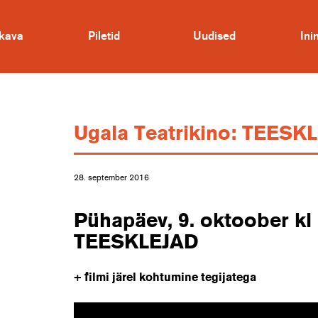
kava
Piletid
Uudised
In
Ugala Teatrikino: TEESK
28. september 2016
Pühapäev, 9. oktoober kl
TEESKLEJAD
+ filmi järel kohtumine tegijatega