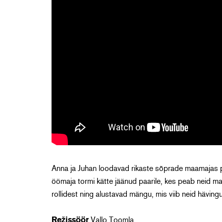
Anna ja Juhan loodavad rikaste sõprade maamajas
öömaja tormi kätte jäänud paarile, kes peab neid ma
rollidest ning alustavad mängu, mis viib neid hävingu
Režissöör
Vallo Toomla