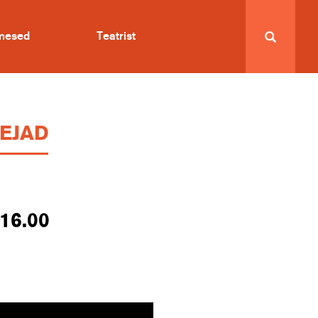
imesed
Teatrist
LEJAD
 16.00