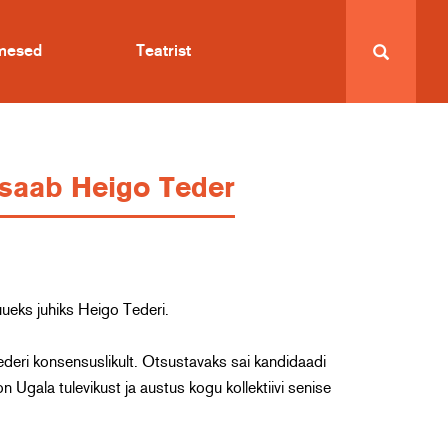
imesed
Teatrist
s saab Heigo Teder
uueks juhiks Heigo Tederi.
deri konsensuslikult. Otsustavaks sai kandidaadi
 Ugala tulevikust ja austus kogu kollektiivi senise