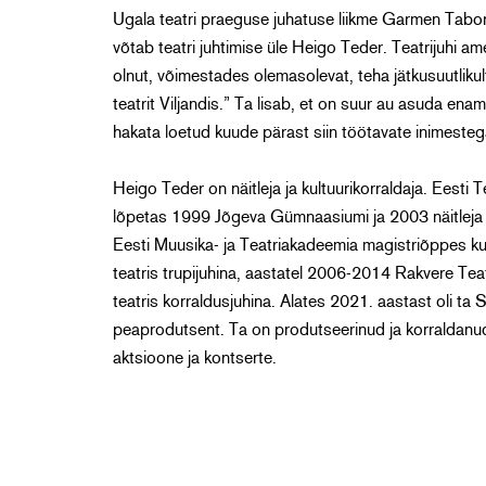
Ugala teatri praeguse juhatuse liikme Garmen Tabori l
võtab teatri juhtimise üle Heigo Teder. Teatrijuhi a
olnut, võimestades olemasolevat, teha jätkusuutliku
teatrit Viljandis.” Ta lisab, et on suur au asuda ena
hakata loetud kuude pärast siin töötavate inimeste
Heigo Teder on näitleja ja kultuurikorraldaja. Eesti Te
lõpetas 1999 Jõgeva Gümnaasiumi ja 2003 näitleja er
Eesti Muusika- ja Teatriakadeemia magistriõppes ku
teatris trupijuhina, aastatel 2006-2014 Rakvere Tea
teatris korraldusjuhina. Alates 2021. aastast oli ta
peaprodutsent. Ta on produtseerinud ja korraldanud te
aktsioone ja kontserte.