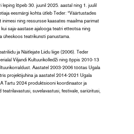
eping lõpeb 30. juunil 2025. aastal ning 1. juulil
metiaja eesmärgi kohta ütleb Teder: “Väärtustades
lt inimesi ning ressursse kaasates maailma parimat
m kui saja-aastase ajalooga teatri etteotsa ning
ga üheskoos teatrikunsti panustama.
atriliidu ja Näitlejate Liidu liige (2006). Teder
ialal Viljandi Kultuurikolledži ning õppis 2010-13
ltuurikorraldust. Aastatel 2003-2006 töötas Ugala
tris projektijuhina ja aastatel 2014-2021 Ugala
 SA Tartu 2024 produktsiooni koordinaator ja
atrilavastusi, suvelavastusi, festivale, sariüritusi,