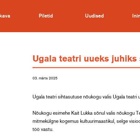
kava
Piletid
Uudised
In
Ugala teatri uueks juhik
03. märts 2025
Ugala teatri sihtasutuse nõukogu valis Ugala teatri 
Nõukogu esimehe Kait Lukka sõnul valis nõukogu Te
mitmekülgne kogemus kultuurimaastikul, selge visioon
töö vastu.