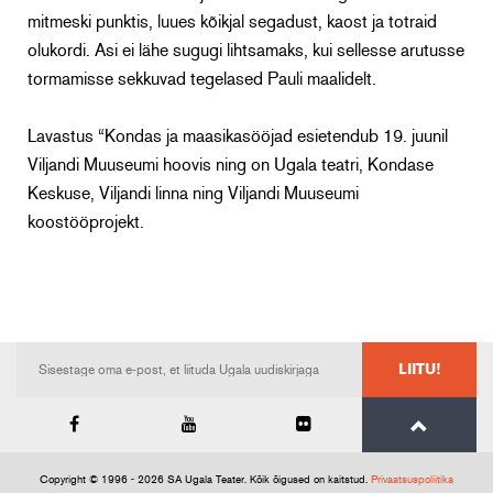
mitmeski punktis, luues kõikjal segadust, kaost ja totraid
olukordi. Asi ei lähe sugugi lihtsamaks, kui sellesse arutusse
tormamisse sekkuvad tegelased Pauli maalidelt.
Lavastus “Kondas ja maasikasööjad esietendub 19. juunil
Viljandi Muuseumi hoovis ning on Ugala teatri, Kondase
Keskuse, Viljandi linna ning Viljandi Muuseumi
koostööprojekt.
LIITU!
Copyright © 1996 - 2026 SA Ugala Teater. Kõik õigused on kaitstud.
Privaatsuspoliitika