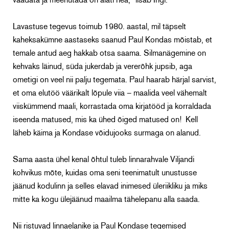
vaadata ja meenutada on alati hea,“ lisab Ingi.
Lavastuse tegevus toimub 1980. aastal, mil täpselt
kaheksakümne aastaseks saanud Paul Kondas mõistab, et
temale antud aeg hakkab otsa saama. Silmanägemine on
kehvaks läinud, süda jukerdab ja vererõhk jupsib, aga
ometigi on veel nii palju tegemata. Paul haarab härjal sarvist,
et oma elutöö väärikalt lõpule viia – maalida veel vähemalt
viiskümmend maali, korrastada oma kirjatööd ja korraldada
iseenda matused, mis ka ühed õiged matused on! Kell
läheb käima ja Kondase võidujooks surmaga on alanud.
Sama aasta ühel kenal õhtul tuleb linnarahvale Viljandi
kohvikus mõte, kuidas oma seni teenimatult unustusse
jäänud kodulinn ja selles elavad inimesed üleriikliku ja miks
mitte ka kogu ülejäänud maailma tähelepanu alla saada.
Nii ristuvad linnaelanike ja Paul Kondase tegemised