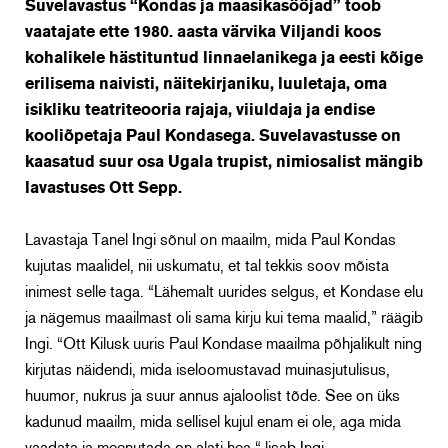
Suvelavastus “Kondas ja maasikasööjad” toob
vaatajate ette 1980. aasta värvika Viljandi koos
kohalikele hästituntud linnaelanikega ja eesti kõige
erilisema naivisti, näitekirjaniku, luuletaja, oma
isikliku teatriteooria rajaja, viiuldaja ja endise
kooliõpetaja Paul Kondasega. Suvelavastusse on
kaasatud suur osa Ugala trupist, nimiosalist mängib
lavastuses Ott Sepp.
Lavastaja Tanel Ingi sõnul on maailm, mida Paul Kondas
kujutas maalidel, nii uskumatu, et tal tekkis soov mõista
inimest selle taga. “Lähemalt uurides selgus, et Kondase elu
ja nägemus maailmast oli sama kirju kui tema maalid,” räägib
Ingi. “Ott Kilusk uuris Paul Kondase maailma põhjalikult ning
kirjutas näidendi, mida iseloomustavad muinasjutulisus,
huumor, nukrus ja suur annus ajaloolist tõde. See on üks
kadunud maailm, mida sellisel kujul enam ei ole, aga mida