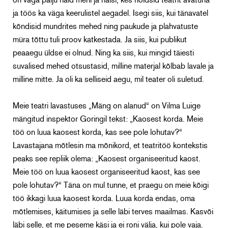
on väga palju häid mehi ja naisi, kes hoidsid teatrit avatuna
ja töös ka väga keerulistel aegadel. Isegi siis, kui tänavatel
kõndisid mundrites mehed ning paukude ja plahvatuste
müra tõttu tuli proov katkestada. Ja siis, kui publikut
peaaegu üldse ei olnud. Ning ka siis, kui mingid täiesti
suvalised mehed otsustasid, milline materjal kõlbab lavale ja
milline mitte. Ja oli ka selliseid aegu, mil teater oli suletud.
Meie teatri lavastuses „Mäng on alanud“ on Vilma Luige
mängitud inspektor Goringil tekst: „Kaosest korda. Meie
töö on luua kaosest korda, kas see pole lohutav?“
Lavastajana mõtlesin ma mõnikord, et teatritöö kontekstis
peaks see repliik olema: „Kaosest organiseeritud kaost.
Meie töö on luua kaosest organiseeritud kaost, kas see
pole lohutav?“ Täna on mul tunne, et praegu on meie kõigi
töö ikkagi luua kaosest korda. Luua korda endas, oma
mõtlemises, käitumises ja selle läbi terves maailmas. Kasvõi
läbi selle, et me peseme käsi ja ei roni välja, kui pole vaja.