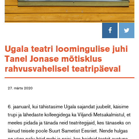
Ugala teatri loomingulise juhi
Tanel Jonase mõtisklus
rahvusvahelisel teatripäeval
27. märts 2020
6. jaanuaril, kui tähistasime Ugala sajandat juubelit, käisime
trupi ja lähedaste kolleegidega ka Viljandi Metsakalmistul, et
meeles pidada ja tänada neid teatritegijaid, kes tänaseks on
läinud teisele poole Suurt Sametist Eesriiet. Nende hulgas