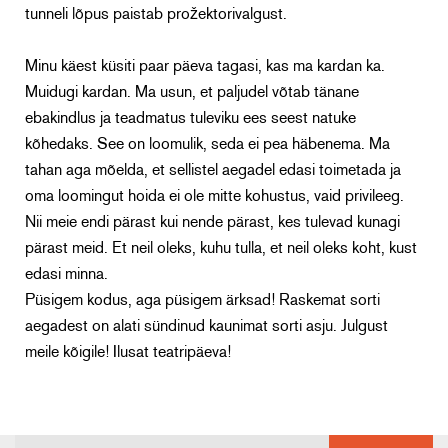
tunneli lõpus paistab prožektorivalgust.
Minu käest küsiti paar päeva tagasi, kas ma kardan ka.
Muidugi kardan. Ma usun, et paljudel võtab tänane
ebakindlus ja teadmatus tuleviku ees seest natuke
kõhedaks. See on loomulik, seda ei pea häbenema. Ma
tahan aga mõelda, et sellistel aegadel edasi toimetada ja
oma loomingut hoida ei ole mitte kohustus, vaid privileeg.
Nii meie endi pärast kui nende pärast, kes tulevad kunagi
pärast meid. Et neil oleks, kuhu tulla, et neil oleks koht, kust
edasi minna.
Püsigem kodus, aga püsigem ärksad! Raskemat sorti
aegadest on alati sündinud kaunimat sorti asju. Julgust
meile kõigile! Ilusat teatripäeva!