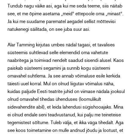
Tundub nagu väike asi, aga kui me seda teeme, siis näitab
see, et me õpime asetama „meid“ ettepoole oma „minast“.
Ja kui me suudame parematel aegadel sellist mõtteviisi
natukenegi säilitada, on see juba suur asi.
Alar Tamming kirjutas umbes nädal tagasi, et tavalises
süsteemis suhtlevad selle elemendid oma vahetute
naabritega ja toimivad nendelt saadud sisendi alusel. Kaos
paiskab süsteemi segamini ja sunnib kogu süsteemi
omavahel suhtlema. Ja see annab võimaluse esile kerkida
täiesti uuel korral. Mul on olnud liigutav võimalus näha,
kuidas paljude Eesti teatrite juhid on viimase nädala jooksul
olnud omavahel tihedas ühenduses (loomulikult
sidevahendite abil), et leida lahendusi sügishooajaks. Mina
ei olnud endale seni teadvustanud, kui palju me teineteise
tegemistest sõltume. Tuleb välja, et ikka väga tihedalt. Aga
see koos toimetamine on mulle andnud jõudu ja lootust, et