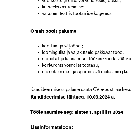
võõrkeelte (inglise või vene keele) oskus;
kutseeksami läbimine;
varasem teatris töötamise kogemus.
Omalt poolt pakume:
koolitust ja väljaõpet;
loomingulist ja väljakutseid pakkuvat tööd;
stabiilset ja kaasaegset töökeskkonda väärika 
konkurentsivõimelist töötasu;
enesetäiendus- ja sportimisvõimalusi ning ku
Kandideerimiseks palume saata CV e-posti aadress
Kandideerimise tähtaeg: 10.03.2024 a.
Tööle asumise aeg: alates 1. aprillist 2024
Lisainformatsioon: