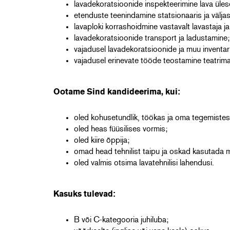
lavadekoratsioonide inspekteerimine lava ülese
etenduste teenindamine statsionaaris ja välja
lavaploki korrashoidmine vastavalt lavastaja ja 
lavadekoratsioonide transport ja ladustamine;
vajadusel lavadekoratsioonide ja muu inventar
vajadusel erinevate tööde teostamine teatrima
Ootame Sind kandideerima, kui:
oled kohusetundlik, töökas ja oma tegemistes
oled heas füüsilises vormis;
oled kiire õppija;
omad head tehnilist taipu ja oskad kasutada 
oled valmis otsima lavatehnilisi lahendusi.
Kasuks tulevad:
B või C-kategooria juhiluba;