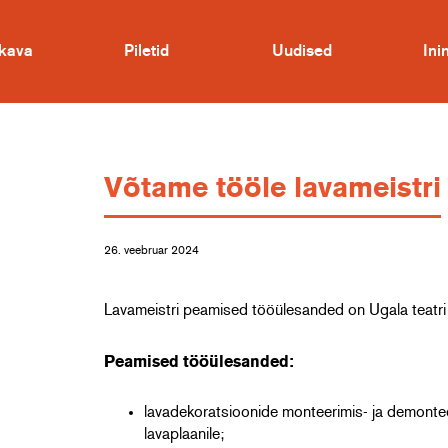
kava
Piletid
Uudised
In
Võtame tööle lavameistri
26. veebruar 2024
Lavameistri peamised tööülesanded on Ugala teatri e
Peamised tööülesanded:
lavadekoratsioonide monteerimis- ja demontee
lavaplaanile;