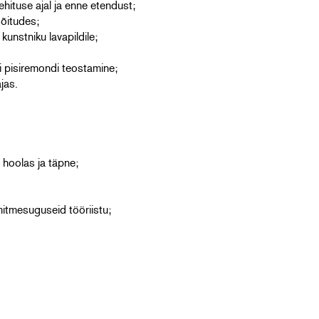
hituse ajal ja enne etendust;
sõitudes;
kunstniku lavapildile;
i pisiremondi teostamine;
jas.
 hoolas ja täpne;
mitmesuguseid tööriistu;