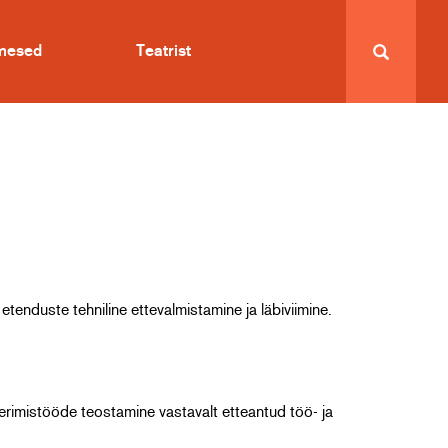
imesed
Teatrist
tenduste tehniline ettevalmistamine ja läbiviimine.
rimistööde teostamine vastavalt etteantud töö- ja