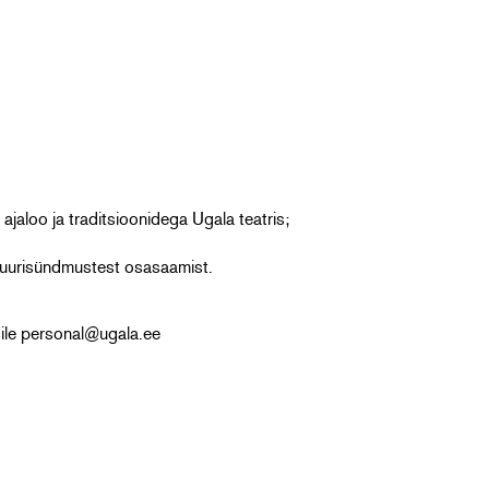
ajaloo ja traditsioonidega Ugala teatris;
ltuurisündmustest osasaamist.
ile personal@ugala.ee