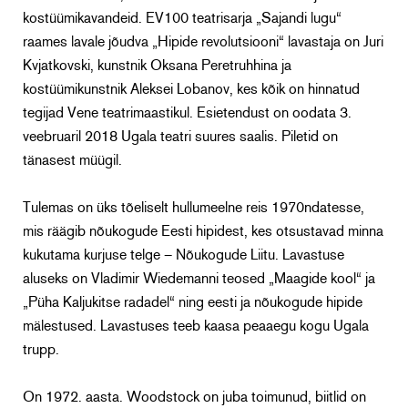
kostüümikavandeid. EV100 teatrisarja „Sajandi lugu“
raames lavale jõudva „Hipide revolutsiooni“ lavastaja on Juri
Kvjatkovski, kunstnik Oksana Peretruhhina ja
kostüümikunstnik Aleksei Lobanov, kes kõik on hinnatud
tegijad Vene teatrimaastikul. Esietendust on oodata 3.
veebruaril 2018 Ugala teatri suures saalis. Piletid on
tänasest müügil.
Tulemas on üks tõeliselt hullumeelne reis 1970ndatesse,
mis räägib nõukogude Eesti hipidest, kes otsustavad minna
kukutama kurjuse telge – Nõukogude Liitu. Lavastuse
aluseks on Vladimir Wiedemanni teosed „Maagide kool“ ja
„Püha Kaljukitse radadel“ ning eesti ja nõukogude hipide
mälestused. Lavastuses teeb kaasa peaaegu kogu Ugala
trupp.
On 1972. aasta. Woodstock on juba toimunud, biitlid on