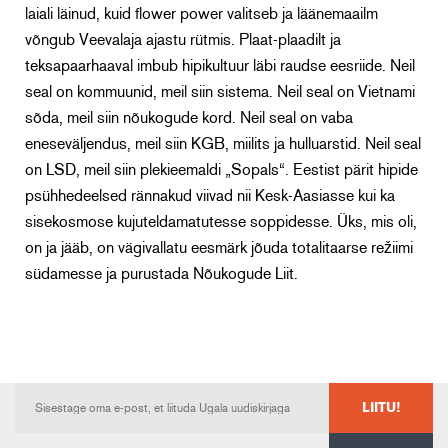
laiali läinud, kuid flower power valitseb ja läänemaailm
võngub Veevalaja ajastu rütmis. Plaat-plaadilt ja
teksapaarhaaval imbub hipikultuur läbi raudse eesriide. Neil
seal on kommuunid, meil siin sistema. Neil seal on Vietnami
sõda, meil siin nõukogude kord. Neil seal on vaba
eneseväljendus, meil siin KGB, miilits ja hulluarstid. Neil seal
on LSD, meil siin plekieemaldi „Sopals“. Eestist pärit hipide
psühhedeelsed rännakud viivad nii Kesk-Aasiasse kui ka
sisekosmose kujuteldamatutesse soppidesse. Üks, mis oli,
on ja jääb, on vägivallatu eesmärk jõuda totalitaarse režiimi
südamesse ja purustada Nõukogude Liit.
LIITU!