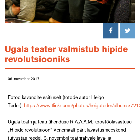
Ugala teater valmistub hipide
revolutsiooniks
06. november 2017
Fotod kavandite esitluselt (fotode autor Heigo
Teder):
https://www.flickr.com/photos/heigoteder/albums/
Ugala teatri ja teatriühenduse R.A.A.A.M. koostöölavastuse
„Hipide revolutsioon“ Venemaalt pärit lavastusmeeskond
tutvustas reedel, 3. novembril teatrirahvale lava- ja